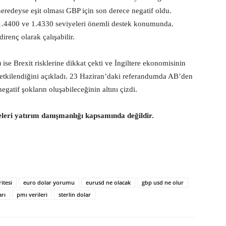
neredeyse eşit olması GBP için son derece negatif oldu.
 1.4400 ve 1.4330 seviyeleri önemli destek konumunda.
renç olarak çalışabilir.
se Brexit risklerine dikkat çekti ve İngiltere ekonomisinin
e etkilendiğini açıkladı. 23 Haziran’daki referandumda AB’den
gatif şokların oluşabileceğinin altını çizdi.
eleri yatırım danışmanlığı kapsamında değildir.
itesi
euro dolar yorumu
eurusd ne olacak
gbp usd ne olur
arı
pmı verileri
sterlin dolar