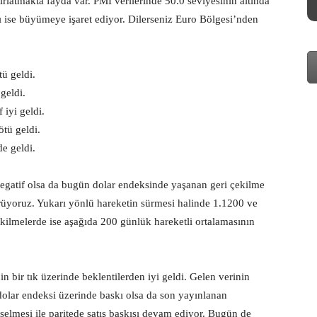
latmakta fayda var. PMI verilerinde 50.0 seviyesinin altında
 ise büyümeye işaret ediyor. Dilerseniz Euro Bölgesi’nden
ü geldi.
geldi.
 iyi geldi.
tü geldi.
e geldi.
n negatif olsa da bugün dolar endeksinde yaşanan geri çekilme
üyoruz. Yukarı yönlü hareketin sürmesi halinde 1.1200 ve
çekilmelerde ise aşağıda 200 günlük hareketli ortalamasının
in bir tık üzerinde beklentilerden iyi geldi. Gelen verinin
olar endeksi üzerinde baskı olsa da son yayınlanan
selmesi ile paritede satış baskısı devam ediyor. Bugün de