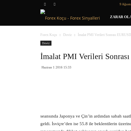
9 Ağust
Forex
ZARAR OLA
Koçu
Forex Koçu
Doviz
İmalat PMI Verileri Sonrası EURU
Doviz
İmalat PMI Verileri Son
Haziran 1 2016 15:33
seansında Japonya ve Çin’in ardından sabah saatle
geldi. İsviçre’den ise 55.8 ile beklentilerin üzer