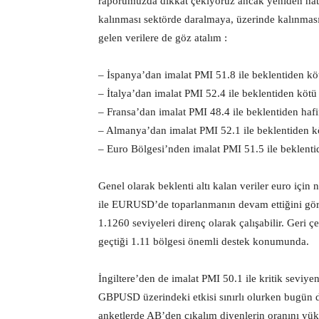
raporumuzda dikkat çekiyoruz ancak yeniden hatır
kalınması sektörde daralmaya, üzerinde kalınması
gelen verilere de göz atalım :
– İspanya’dan imalat PMI 51.8 ile beklentiden köt
– İtalya’dan imalat PMI 52.4 ile beklentiden kötü 
– Fransa’dan imalat PMI 48.4 ile beklentiden hafif
– Almanya’dan imalat PMI 52.1 ile beklentiden kö
– Euro Bölgesi’nden imalat PMI 51.5 ile beklentid
Genel olarak beklenti altı kalan veriler euro içi
ile EURUSD’de toparlanmanın devam ettiğini gör
1.1260 seviyeleri direnç olarak çalışabilir. Geri 
geçtiği 1.11 bölgesi önemli destek konumunda.
İngiltere’den de imalat PMI 50.1 ile kritik seviyen
GBPUSD üzerindeki etkisi sınırlı olurken bugün d
anketlerde AB’den çıkalım diyenlerin oranını yük