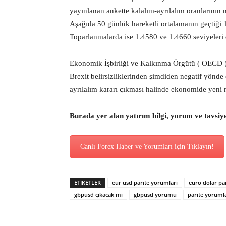
yayınlanan ankette kalalım-ayrılalım oranlarının 
Aşağıda 50 günlük hareketli ortalamanın geçtiği
Toparlanmalarda ise 1.4580 ve 1.4660 seviyeleri di
Ekonomik İşbirliği ve Kalkınma Örgütü ( OECD ) i
Brexit belirsizliklerinden şimdiden negatif yönd
ayrılalım kararı çıkması halinde ekonomide yeni ne
Burada yer alan yatırım bilgi, yorum ve tavsiy
Canlı Forex Haber ve Yorumları için Tıklayın!
ETİKETLER
eur usd parite yorumları
euro dolar par
gbpusd çıkacak mı
gbpusd yorumu
parite yoruml