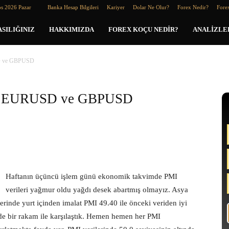
os 2026 Pazar
Banka Hesap Bilgileri
Kariyer
Dolar Ne Olur?
Forex Nedir?
Forex
SILIĞINIZ
HAKKIMIZDA
FOREX KOÇU NEDIR?
ANALIZLE
SD ve GBPUSD
rası EURUSD ve GBPUSD
Haftanın üçüncü işlem günü ekonomik takvimde PMI
verileri yağmur oldu yağdı desek abartmış olmayız. Asya
rinde yurt içinden imalat PMI 49.40 ile önceki veriden iyi
inde bir rakam ile karşılaştık. Hemen hemen her PMI