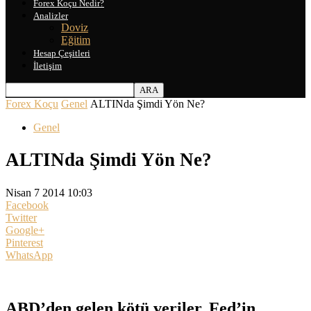
Forex Koçu Nedir?
Analizler
Doviz
Eğitim
Hesap Çeşitleri
İletişim
Forex Koçu
Genel
ALTINda Şimdi Yön Ne?
Genel
ALTINda Şimdi Yön Ne?
Nisan 7 2014 10:03
Facebook
Twitter
Google+
Pinterest
WhatsApp
ABD’den gelen kötü veriler, Fed’in