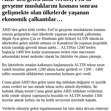
gevşeme musluklarını kısması sonrası
gelişmekte olan ülkelerde yaşanan
ekonomik çalkantılar…
ABD’den gelen kötü veriler, Fed’in gevşeme musluklarını kısması
sonrası gelişmekte olan ülkelerde yaşanan ekonomik çalkantılar,
düşük fiyat gören Çin ve Hindistan gibi fiziksel ALTIN tüketicisi
ülkelerden gelen talebin artması ve Karadeniz’de yaşanan jeopolitik
krizin yarattığı güvenli liman talebi… ALTINın 1200’lerden
başlayıp 1400’lere kadar uzanmasına neden olan maceranın
arkasındaki temel nedenler olarak bu faktörler ön plana çıkmıştı.
Bu faktörlerin ortadan kalkmaya başlamasıyla ALTIN tekrar uzun
vadeli trendine girerek 1280 altına kadar geriledi ve 1200 – 1400
rallisi sırasında aldıklarının yarısından fazlasını geri verdi.
Cuma günü ABD’den gelen tarım dışı istihdam değişimi ve işsizlik
oranı verileri ise sarı metale tekrar nefes aldırdı diyebiliriz. İki
haftalık düşüş trendi Cuma günü gelen ABD istihdam verilerinin
kötü yönde sürpriz yapmasıyla bozuldu ve ALTIN kendini 1300
üzerine atarak haftayı da bu kritik seviyenin üzerinde kapattı.
Verilerin etkisiyle gelen toparlanmanın bir süre daha devam etmesini