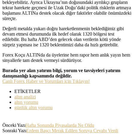
bekleyebiliriz. Ayrıca Ukrayna’nın doğusundaki ayrılıkçı grupların
tekrar harekete geçmesi ile Uzak Doğu’daki politik risklerin artmaya
başlaması ALTINa destek olacak diğer faktörler olabilir önümüzdeki
süreçte.
Değerli metalda yukarı doğru hareketlenmenin beklediğimiz gibi
devam etmesi durumunda ilk hedef olarak 1320 bölgesi test
edilebilir. Bu hafta ABD’den gelecek olan verilerin kötü yönde
sürpriz yapması ise 1320 beklentimizi daha da hızlı getirebilir.
Forex Koçu ALTINda da üyelerine hem rapor hem anlık yayın hem
sinyallerle tam destek vermeyi sürdürüyor.
Burada yer alan yatırım bilgi, yorum ve tavsiyeleri yatırım
danışmanlığı kapsamında değildir.
Canlı Forex Haber ve Yorumları için Tıklayın!
ETİKETLER
altın analizi
altın yorumu
günlük altın yorumu
Önceki Yazı
Hafta Sonunda Piyasalarda Ne Oldu
Sonraki Yazı
Erdem Başçı Merak Edilen Soruya Cevabı Verdi