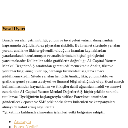
Yasal Uyarı
Burada yer alan yatırım bilgi, yorum ve tavsiyeleri yatırım danışmanlığı
kapsamında değildir. Forex piyasaları risklidir. Bu internet sitesinde yer alan
yorum, analiz ve fikirler güvenilir olduğuna inanılan kaynaklardan
yararlanılarak hazırlanmıştır ve analistlerimizin kişisel görüşlerini
yansıtmaktadır. Kullanılan tablo grafiklerin doğruluğu A1 Capital Yatırım
Menkul Değerler A.Ş. tarafından garanti edilmemektedir. Analiz, fikir ve
yorumlar bilgi amaçlı verilip, herhangi bir menfaat sağlama amacı
güdülmemektedir. Sitede yer alan her türlü Analiz, fikir, yorum, tablo ve
grafikler genel yatırım tavsiyesi ve finansal bilgi niteliğinde olup, ticari amaçlı
kullanılmasından kaynaklanan ve 3. kişiler dahil uğranılan maddi ve manevi
zararlardan A1 Capital Yatırım Menkul Değerler A.Ş. hiçbir şekilde sorumlu
tutulamaz. Üyeliğinizin başlangıcıyla birlikte Forexkocu tarafından
gönderilecek eposta ve SMS şeklindeki forex bültenleri ve kampanyaları
almayı da kabul etmiş sayılırsınız.
*Şirketimiz kaldıraçlı alım-satım işlemleri yetki belgesine sahiptir.
Anasayfa
Forex Nedir?