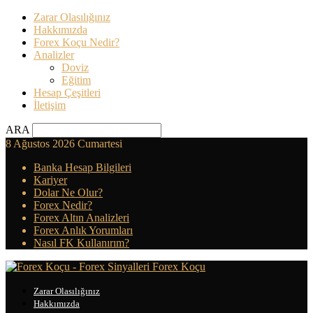
Zarar Olasılığınız
Hakkımızda
Forex Koçu Nedir?
Analizler
Doviz
Eğitim
Hesap Çeşitleri
İletişim
ARA
8 Ağustos 2026 Cumartesi
Banka Hesap Bilgileri
Kariyer
Dolar Ne Olur?
Forex Nedir?
Forex Altın Analizleri
Forex Anlık Yorumları
Nasıl FK Kullanırım?
Forex Koçu
Zarar Olasılığınız
Hakkımızda