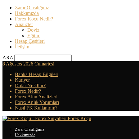
Zarar Olasılığınız
Hakkımızda
Forex Koçu Nedir?
Analizler
Doviz
Eğitim
Hesap Çeşitleri
İletişim
ARA
8 Ağustos 2026 Cumartesi
Banka Hesap Bilgileri
Kariyer
Dolar Ne Olur?
Forex Nedir?
Forex Altın Analizleri
Forex Anlık Yorumları
Nasıl FK Kullanırım?
Forex Koçu
Zarar Olasılığınız
Hakkımızda