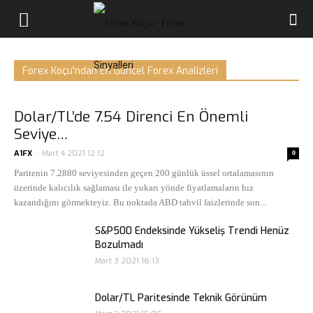
Forex
Koçu
Forex Koçu'ndan En Güncel Forex Analizleri
Tümü
Doviz
Daha fazla
Dolar/TL’de 7.54 Direnci En Önemli
Seviye…
-
A1FX
Mart 4 2021 12:12
0
Paritenin 7.2880 seviyesinden geçen 200 günlük üssel ortalamasının
üzerinde kalıcılık sağlaması ile yukarı yönde fiyatlamaların hız
kazandığını görmekteyiz. Bu noktada ABD tahvil faizlerinde son...
S&P500 Endeksinde Yükseliş Trendi Henüz
Bozulmadı
Mart 3 2021 16:13
Dolar/TL Paritesinde Teknik Görünüm