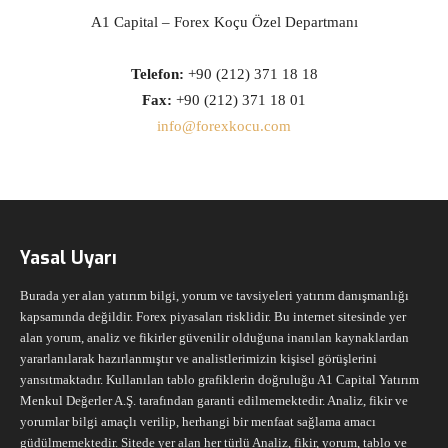
A1 Capital – Forex Koçu Özel Departmanı
Telefon:
+90 (212) 371 18 18
Fax:
+90 (212) 371 18 01
info@forexkocu.com
Yasal Uyarı
Burada yer alan yatırım bilgi, yorum ve tavsiyeleri yatırım danışmanlığı
kapsamında değildir. Forex piyasaları risklidir. Bu internet sitesinde yer
alan yorum, analiz ve fikirler güvenilir olduğuna inanılan kaynaklardan
yararlanılarak hazırlanmıştır ve analistlerimizin kişisel görüşlerini
yansıtmaktadır. Kullanılan tablo grafiklerin doğruluğu A1 Capital Yatırım
Menkul Değerler A.Ş. tarafından garanti edilmemektedir. Analiz, fikir ve
yorumlar bilgi amaçlı verilip, herhangi bir menfaat sağlama amacı
güdülmemektedir. Sitede yer alan her türlü Analiz, fikir, yorum, tablo ve