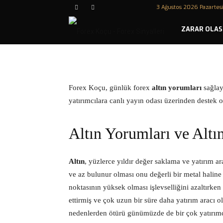
3 Ağustos 2026 Pazartes
Forex
ZARAR OLASI
Koçu
F
orex Koçu, günlük forex
altın yorumları
sağlay
yatırımcılara canlı yayın odası üzerinden destek o
Altın Yorumları ve Altın
Altın
, yüzlerce yıldır değer saklama ve yatırım a
ve az bulunur olması onu değerli bir metal haline
noktasının yüksek olması işlevselliğini azaltırke
ettirmiş ve çok uzun bir süre daha yatırım aracı 
nedenlerden ötürü günümüzde de bir çok yatırım