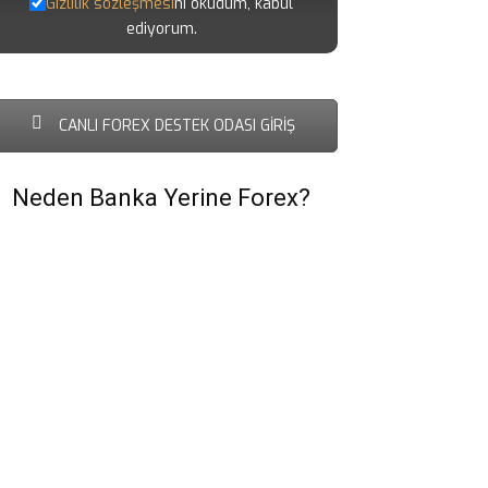
Gizlilik sözleşmesi
ni okudum, kabul
ediyorum.
CANLI FOREX DESTEK ODASI GİRİŞ
Neden Banka Yerine Forex?