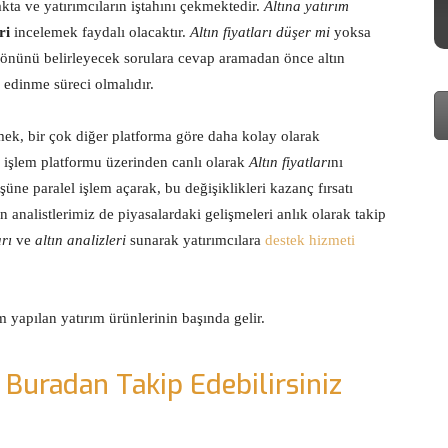
kta ve yatırımcıların iştahını çekmektedir.
Altına yatırım
ri
incelemek faydalı olacaktır.
Altın fiyatları düşer mi
yoksa
 yönünü belirleyecek sorulara cevap aramadan önce altın
 edinme süreci olmalıdır.
mek, bir çok diğer platforma göre daha kolay olarak
er işlem platformu üzerinden canlı olarak
Altın fiyatları
nı
üşüne paralel işlem açarak, bu değişiklikleri kazanç fırsatı
 analistlerimiz de piyasalardaki gelişmeleri anlık olarak takip
rı
ve
altın analizleri
sunarak yatırımcılara
destek hizmeti
m yapılan yatırım ürünlerinin başında gelir.
 Buradan Takip Edebilirsiniz