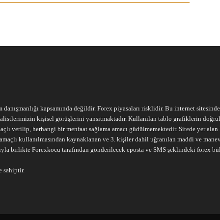
m danışmanlığı kapsamında değildir. Forex piyasaları risklidir. Bu internet sitesind
alistlerimizin kişisel görüşlerini yansıtmaktadır. Kullanılan tablo grafiklerin doğ
açlı verilip, herhangi bir menfaat sağlama amacı güdülmemektedir. Sitede yer alan he
ari amaçlı kullanılmasından kaynaklanan ve 3. kişiler dahil uğranılan maddi ve mane
ıyla birlikte Forexkocu tarafından gönderilecek eposta ve SMS şeklindeki forex bü
 sahiptir.