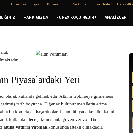
i
Banka Hesap Bilgileri
Kariyer
Dolar Ne Olur?
Forex Nedir?
Forex Altı
LIĞINIZ
HAKKIMIZDA
FOREX KOÇU NEDIR?
ANALIZLER
arak
lmaktadır.
ın Piyasalardaki Yeri
racı olarak kullanıla gelmektedir. Altının tepkimeye girmemesi
 getirmiş tarih boyunca. Diğer az bulunur metallerin erime
n altın bu konuda da başarılı olarak tüm dünyada kendini kabul
olarak kullanılabileceği konusunda güven veriyor. Bu
cı
altına yatırım yapmak
konusunda istekli olmaktadır.