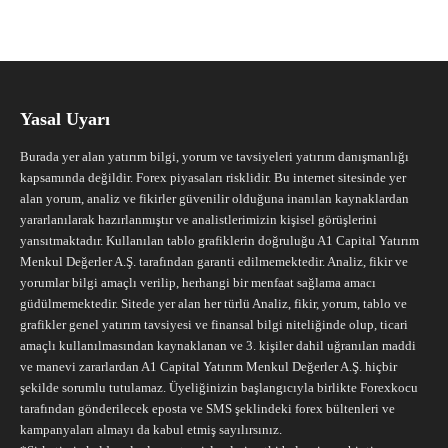
Yasal Uyarı
Burada yer alan yatırım bilgi, yorum ve tavsiyeleri yatırım danışmanlığı
kapsamında değildir. Forex piyasaları risklidir. Bu internet sitesinde yer
alan yorum, analiz ve fikirler güvenilir olduğuna inanılan kaynaklardan
yararlanılarak hazırlanmıştır ve analistlerimizin kişisel görüşlerini
yansıtmaktadır. Kullanılan tablo grafiklerin doğruluğu A1 Capital Yatırım
Menkul Değerler A.Ş. tarafından garanti edilmemektedir. Analiz, fikir ve
yorumlar bilgi amaçlı verilip, herhangi bir menfaat sağlama amacı
güdülmemektedir. Sitede yer alan her türlü Analiz, fikir, yorum, tablo ve
grafikler genel yatırım tavsiyesi ve finansal bilgi niteliğinde olup, ticari
amaçlı kullanılmasından kaynaklanan ve 3. kişiler dahil uğranılan maddi
ve manevi zararlardan A1 Capital Yatırım Menkul Değerler A.Ş. hiçbir
şekilde sorumlu tutulamaz. Üyeliğinizin başlangıcıyla birlikte Forexkocu
tarafından gönderilecek eposta ve SMS şeklindeki forex bültenleri ve
kampanyaları almayı da kabul etmiş sayılırsınız.