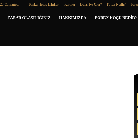
026 Cumartesi
Banka Hesap Bilgileri
Kariyer
Dolar Ne Olur?
Forex Nedir?
Forex
Forex
ZARAR OLASILIĞINIZ
HAKKIMIZDA
FOREX KOÇU NEDIR?
Koçu