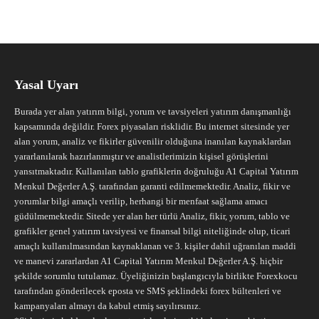
Yasal Uyarı
Burada yer alan yatırım bilgi, yorum ve tavsiyeleri yatırım danışmanlığı
kapsamında değildir. Forex piyasaları risklidir. Bu internet sitesinde yer
alan yorum, analiz ve fikirler güvenilir olduğuna inanılan kaynaklardan
yararlanılarak hazırlanmıştır ve analistlerimizin kişisel görüşlerini
yansıtmaktadır. Kullanılan tablo grafiklerin doğruluğu A1 Capital Yatırım
Menkul Değerler A.Ş. tarafından garanti edilmemektedir. Analiz, fikir ve
yorumlar bilgi amaçlı verilip, herhangi bir menfaat sağlama amacı
güdülmemektedir. Sitede yer alan her türlü Analiz, fikir, yorum, tablo ve
grafikler genel yatırım tavsiyesi ve finansal bilgi niteliğinde olup, ticari
amaçlı kullanılmasından kaynaklanan ve 3. kişiler dahil uğranılan maddi
ve manevi zararlardan A1 Capital Yatırım Menkul Değerler A.Ş. hiçbir
şekilde sorumlu tutulamaz. Üyeliğinizin başlangıcıyla birlikte Forexkocu
tarafından gönderilecek eposta ve SMS şeklindeki forex bültenleri ve
kampanyaları almayı da kabul etmiş sayılırsınız.