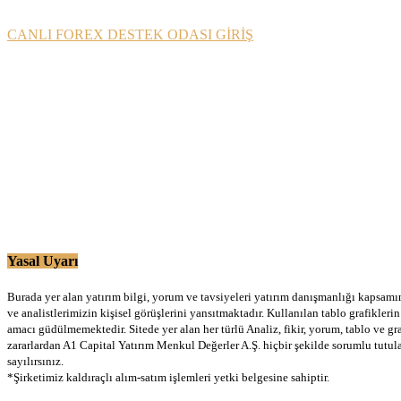
CANLI FOREX DESTEK ODASI GİRİŞ
Yasal Uyarı
Burada yer alan yatırım bilgi, yorum ve tavsiyeleri yatırım danışmanlığı kapsamınd
ve analistlerimizin kişisel görüşlerini yansıtmaktadır. Kullanılan tablo grafikler
amacı güdülmemektedir. Sitede yer alan her türlü Analiz, fikir, yorum, tablo ve gr
zararlardan A1 Capital Yatırım Menkul Değerler A.Ş. hiçbir şekilde sorumlu tutu
sayılırsınız.
*Şirketimiz kaldıraçlı alım-satım işlemleri yetki belgesine sahiptir.