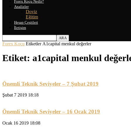
Forex Koçu Nedir?
Analizler
Doviz
Eğitim
Hesap Çeşitleri
İletişim
Forex Koçu
Etiketler
A1capital menkul değerler
Etiket: a1capital menkul değerl
Önemli Teknik Seviyeler – 7 Şubat 2019
Şubat 7 2019 18:18
Önemli Teknik Seviyeler – 16 Ocak 2019
Ocak 16 2019 18:08