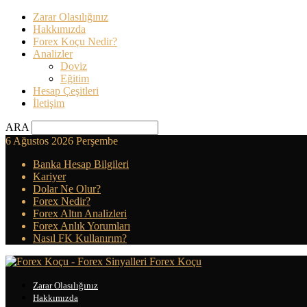
Zarar Olasılığınız
Hakkımızda
Forex Koçu Nedir?
Analizler
Doviz
Eğitim
Hesap Çeşitleri
İletişim
ARA
6 Ağustos 2026 Perşembe
Banka Hesap Bilgileri
Kariyer
Dolar Ne Olur?
Forex Nedir?
Forex Altın Analizleri
Forex Anlık Yorumları
Nasıl FK Kullanırım?
Forex Koçu
Zarar Olasılığınız
Hakkımızda