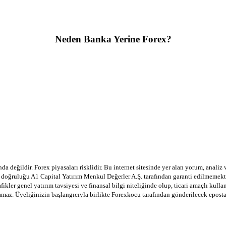
Neden Banka Yerine Forex?
a değildir. Forex piyasaları risklidir. Bu internet sitesinde yer alan yorum, analiz
in doğruluğu A1 Capital Yatırım Menkul Değerler A.Ş. tarafından garanti edilmemekte
afikler genel yatırım tavsiyesi ve finansal bilgi niteliğinde olup, ticari amaçlı ku
lamaz. Üyeliğinizin başlangıcıyla birlikte Forexkocu tarafından gönderilecek epost