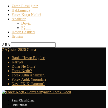
Zarar Olasılığınız
Hakkımızda
Forex Koçu Nedir?
Analizler
Doviz
Eğitim
Hesap Çeşitleri
İletişim
ARA
7 Ağustos 2026 Cuma
Banka Hesap Bilgileri
Kariyer
Dolar Ne Olur?
Forex Nedir?
Forex Altın Analizleri
Forex Anlık Yorumları
Nasıl FK Kullanırım?
Forex Koçu
Zarar Olasılığınız
Hakkımızda