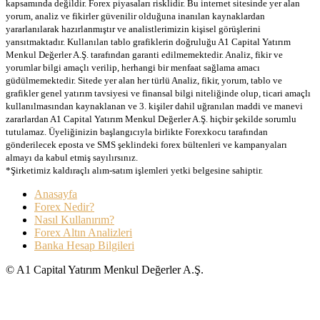
kapsamında değildir. Forex piyasaları risklidir. Bu internet sitesinde yer alan
yorum, analiz ve fikirler güvenilir olduğuna inanılan kaynaklardan
yararlanılarak hazırlanmıştır ve analistlerimizin kişisel görüşlerini
yansıtmaktadır. Kullanılan tablo grafiklerin doğruluğu A1 Capital Yatırım
Menkul Değerler A.Ş. tarafından garanti edilmemektedir. Analiz, fikir ve
yorumlar bilgi amaçlı verilip, herhangi bir menfaat sağlama amacı
güdülmemektedir. Sitede yer alan her türlü Analiz, fikir, yorum, tablo ve
grafikler genel yatırım tavsiyesi ve finansal bilgi niteliğinde olup, ticari amaçlı
kullanılmasından kaynaklanan ve 3. kişiler dahil uğranılan maddi ve manevi
zararlardan A1 Capital Yatırım Menkul Değerler A.Ş. hiçbir şekilde sorumlu
tutulamaz. Üyeliğinizin başlangıcıyla birlikte Forexkocu tarafından
gönderilecek eposta ve SMS şeklindeki forex bültenleri ve kampanyaları
almayı da kabul etmiş sayılırsınız.
*Şirketimiz kaldıraçlı alım-satım işlemleri yetki belgesine sahiptir.
Anasayfa
Forex Nedir?
Nasıl Kullanırım?
Forex Altın Analizleri
Banka Hesap Bilgileri
© A1 Capital Yatırım Menkul Değerler A.Ş.