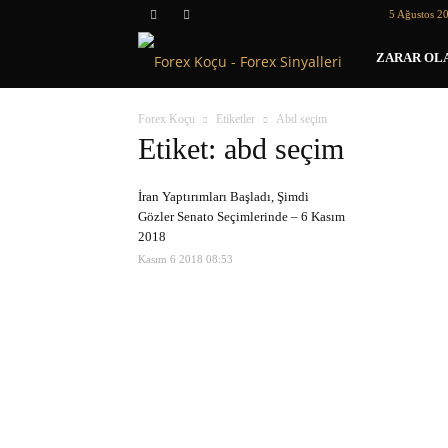
5 Ağustos 2
Forex
ZARAR OLA
Koçu
Forex Koçu
Etiketler
Abd seçim
Etiket: abd seçim
İran Yaptırımları Başladı, Şimdi
Gözler Senato Seçimlerinde – 6 Kasım
2018
Kasım 6 2018 08:53