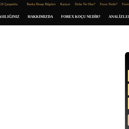
026 Çarşamba
Banka Hesap Bilgileri
Kariyer
Dolar Ne Olur?
Forex Nedir?
Forex
SILIĞINIZ
HAKKIMIZDA
FOREX KOÇU NEDIR?
ANALIZLE