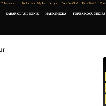
026 Perşembe
Banka Hesap Bilgileri
Kariyer
Dolar Ne Olur?
Forex Nedir?
Forex
Forex
ZARAR OLASILIĞINIZ
HAKKIMIZDA
FOREX KOÇU NEDIR?
Koçu
ur