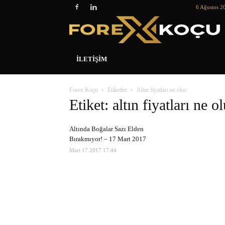
6 Ağustos 2
İLETIŞIM
Forex Koçu
Etiketler
Altın fiyatları ne olur
Etiket: altın fiyatları ne ol
Altında Boğalar Sazı Elden
Bırakmıyor! – 17 Mart 2017
Mart 17 2017 17:44