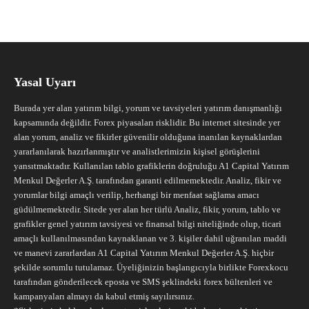
Yasal Uyarı
Burada yer alan yatırım bilgi, yorum ve tavsiyeleri yatırım danışmanlığı
kapsamında değildir. Forex piyasaları risklidir. Bu internet sitesinde yer
alan yorum, analiz ve fikirler güvenilir olduğuna inanılan kaynaklardan
yararlanılarak hazırlanmıştır ve analistlerimizin kişisel görüşlerini
yansıtmaktadır. Kullanılan tablo grafiklerin doğruluğu A1 Capital Yatırım
Menkul Değerler A.Ş. tarafından garanti edilmemektedir. Analiz, fikir ve
yorumlar bilgi amaçlı verilip, herhangi bir menfaat sağlama amacı
güdülmemektedir. Sitede yer alan her türlü Analiz, fikir, yorum, tablo ve
grafikler genel yatırım tavsiyesi ve finansal bilgi niteliğinde olup, ticari
amaçlı kullanılmasından kaynaklanan ve 3. kişiler dahil uğranılan maddi
ve manevi zararlardan A1 Capital Yatırım Menkul Değerler A.Ş. hiçbir
şekilde sorumlu tutulamaz. Üyeliğinizin başlangıcıyla birlikte Forexkocu
tarafından gönderilecek eposta ve SMS şeklindeki forex bültenleri ve
kampanyaları almayı da kabul etmiş sayılırsınız.