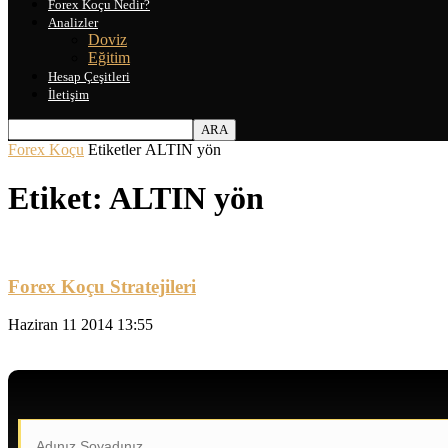
Forex Koçu Nedir?
Analizler
Doviz
Eğitim
Hesap Çeşitleri
İletişim
Forex Koçu
Etiketler
ALTIN yön
Etiket: ALTIN yön
Forex Koçu Stratejileri
Haziran 11 2014 13:55