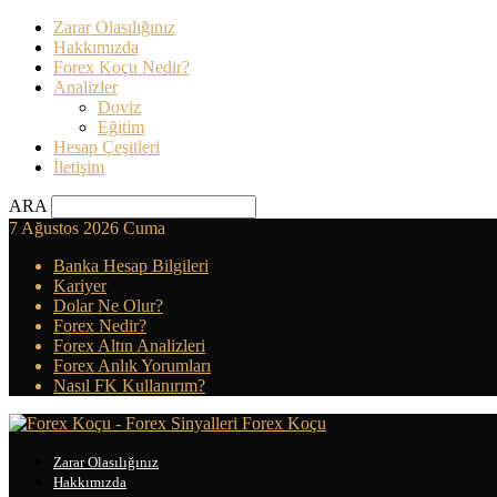
Zarar Olasılığınız
Hakkımızda
Forex Koçu Nedir?
Analizler
Doviz
Eğitim
Hesap Çeşitleri
İletişim
ARA
7 Ağustos 2026 Cuma
Banka Hesap Bilgileri
Kariyer
Dolar Ne Olur?
Forex Nedir?
Forex Altın Analizleri
Forex Anlık Yorumları
Nasıl FK Kullanırım?
Forex Koçu
Zarar Olasılığınız
Hakkımızda