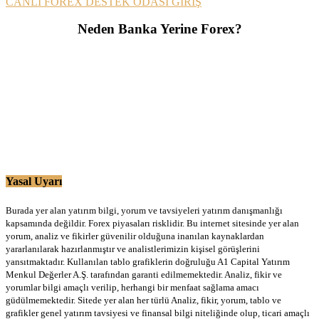
CANLI FOREX DESTEK ODASI GİRİŞ
Neden Banka Yerine Forex?
Yasal Uyarı
Burada yer alan yatırım bilgi, yorum ve tavsiyeleri yatırım danışmanlığı
kapsamında değildir. Forex piyasaları risklidir. Bu internet sitesinde yer alan
yorum, analiz ve fikirler güvenilir olduğuna inanılan kaynaklardan
yararlanılarak hazırlanmıştır ve analistlerimizin kişisel görüşlerini
yansıtmaktadır. Kullanılan tablo grafiklerin doğruluğu A1 Capital Yatırım
Menkul Değerler A.Ş. tarafından garanti edilmemektedir. Analiz, fikir ve
yorumlar bilgi amaçlı verilip, herhangi bir menfaat sağlama amacı
güdülmemektedir. Sitede yer alan her türlü Analiz, fikir, yorum, tablo ve
grafikler genel yatırım tavsiyesi ve finansal bilgi niteliğinde olup, ticari amaçlı