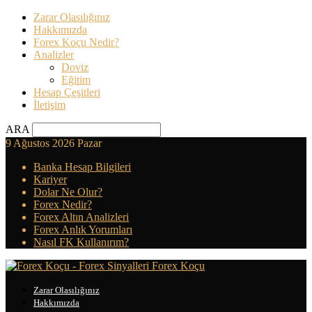
Zarar Olasılığınız
Hakkımızda
Forex Koçu Nedir?
Analizler
Doviz
Eğitim
Hesap Çeşitleri
İletişim
ARA
9 Ağustos 2026 Pazar
Banka Hesap Bilgileri
Kariyer
Dolar Ne Olur?
Forex Nedir?
Forex Altın Analizleri
Forex Anlık Yorumları
Nasıl FK Kullanırım?
Forex Koçu
Zarar Olasılığınız
Hakkımızda