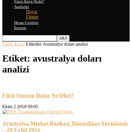
Forex Koçu Nedir?
Analizler
Doviz
Eğitim
Hesap Çeşitleri
İletişim
Forex Koçu
Etiketler
Avustralya doları analizi
Etiket: avustralya doları
analizi
Fitch Sonrası Dolar Ne Olur?
Ekim 2 2018 09:05
Avustralya Merkez Bankası Tutanakları Yayınlandı
– 20 Eylül 2016