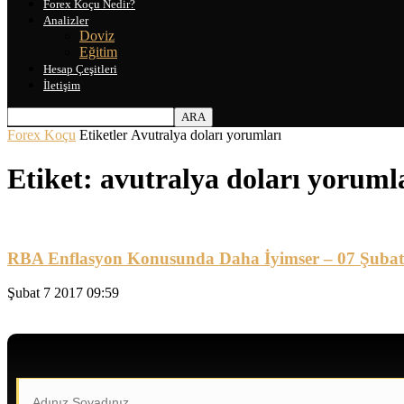
Forex Koçu Nedir?
Analizler
Doviz
Eğitim
Hesap Çeşitleri
İletişim
Forex Koçu
Etiketler
Avutralya doları yorumları
Etiket: avutralya doları yoruml
RBA Enflasyon Konusunda Daha İyimser – 07 Şubat
Şubat 7 2017 09:59