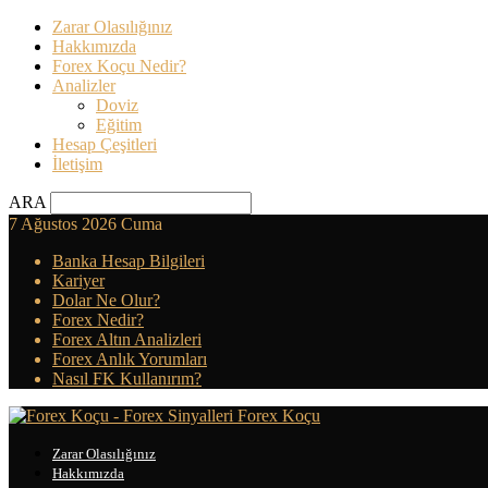
Zarar Olasılığınız
Hakkımızda
Forex Koçu Nedir?
Analizler
Doviz
Eğitim
Hesap Çeşitleri
İletişim
ARA
7 Ağustos 2026 Cuma
Banka Hesap Bilgileri
Kariyer
Dolar Ne Olur?
Forex Nedir?
Forex Altın Analizleri
Forex Anlık Yorumları
Nasıl FK Kullanırım?
Forex Koçu
Zarar Olasılığınız
Hakkımızda