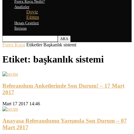
Forex Koçu Nedir?
Analizler
Doviz
Eğitim
Hesap Çeşitleri
İletişim
Forex Koçu
Etiketler
Başkanlık sistemi
Etiket: başkanlık sistemi
Referandum Anketlerinde Son Durum! – 17 Mart
2017
Mart 17 2017 14:46
Anayasa Referandumu Yarışında Son Durum – 07
Mart 2017