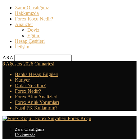
Zarar Olasılığınız
Hakkımızda
Forex Koçu Nedir?
Analizler
Doviz
Eğitim
Hesap Çeşitleri
İletişim
ARA
8 Ağustos 2026 Cumartesi
Banka Hesap Bilgileri
Kariyer
Dolar Ne Olur?
Forex Nedir?
Forex Altın Analizleri
Forex Anlık Yorumları
Nasıl FK Kullanırım?
Forex Koçu
Zarar Olasılığınız
Hakkımızda