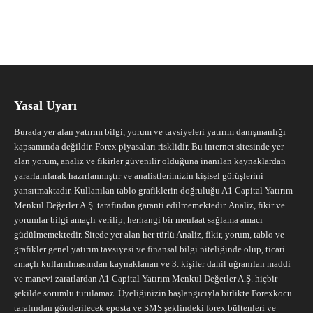
Yasal Uyarı
Burada yer alan yatırım bilgi, yorum ve tavsiyeleri yatırım danışmanlığı
kapsamında değildir. Forex piyasaları risklidir. Bu internet sitesinde yer
alan yorum, analiz ve fikirler güvenilir olduğuna inanılan kaynaklardan
yararlanılarak hazırlanmıştır ve analistlerimizin kişisel görüşlerini
yansıtmaktadır. Kullanılan tablo grafiklerin doğruluğu A1 Capital Yatırım
Menkul Değerler A.Ş. tarafından garanti edilmemektedir. Analiz, fikir ve
yorumlar bilgi amaçlı verilip, herhangi bir menfaat sağlama amacı
güdülmemektedir. Sitede yer alan her türlü Analiz, fikir, yorum, tablo ve
grafikler genel yatırım tavsiyesi ve finansal bilgi niteliğinde olup, ticari
amaçlı kullanılmasından kaynaklanan ve 3. kişiler dahil uğranılan maddi
ve manevi zararlardan A1 Capital Yatırım Menkul Değerler A.Ş. hiçbir
şekilde sorumlu tutulamaz. Üyeliğinizin başlangıcıyla birlikte Forexkocu
tarafından gönderilecek eposta ve SMS şeklindeki forex bültenleri ve