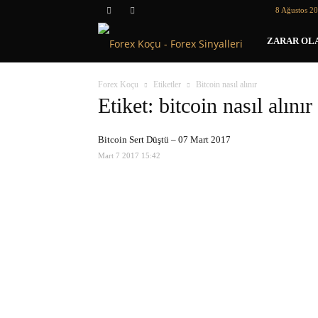
8 Ağustos 2
Forex
ZARAR OLA
Koçu
Forex Koçu
Etiketler
Bitcoin nasıl alınır
Etiket: bitcoin nasıl alınır
Bitcoin Sert Düştü – 07 Mart 2017
Mart 7 2017 15:42