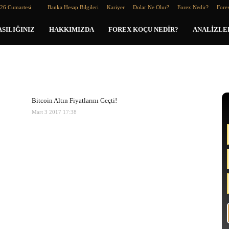
026 Cumartesi
Banka Hesap Bilgileri
Kariyer
Dolar Ne Olur?
Forex Nedir?
Forex
SILIĞINIZ
HAKKIMIZDA
FOREX KOÇU NEDIR?
ANALIZLE
Bitcoin Altın Fiyatlarını Geçti!
Mart 3 2017 17:38