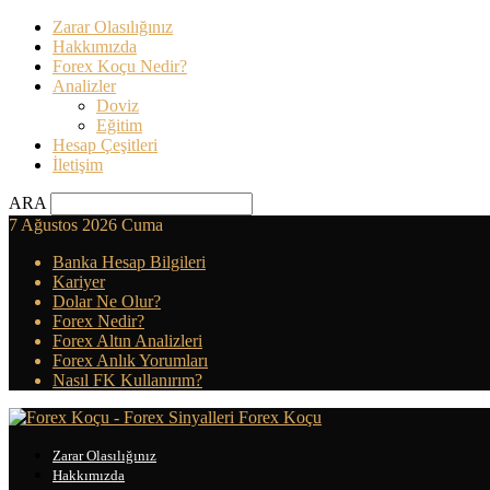
Zarar Olasılığınız
Hakkımızda
Forex Koçu Nedir?
Analizler
Doviz
Eğitim
Hesap Çeşitleri
İletişim
ARA
7 Ağustos 2026 Cuma
Banka Hesap Bilgileri
Kariyer
Dolar Ne Olur?
Forex Nedir?
Forex Altın Analizleri
Forex Anlık Yorumları
Nasıl FK Kullanırım?
Forex Koçu
Zarar Olasılığınız
Hakkımızda