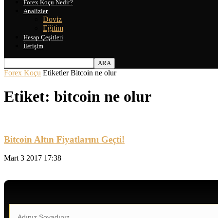
Forex Koçu Nedir?
Analizler
Doviz
Eğitim
Hesap Çeşitleri
İletişim
Forex Koçu
Etiketler
Bitcoin ne olur
Etiket: bitcoin ne olur
Bitcoin Altın Fiyatlarını Geçti!
Mart 3 2017 17:38