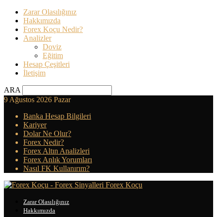
Zarar Olasılığınız
Hakkımızda
Forex Koçu Nedir?
Analizler
Doviz
Eğitim
Hesap Çeşitleri
İletişim
ARA
9 Ağustos 2026 Pazar
Banka Hesap Bilgileri
Kariyer
Dolar Ne Olur?
Forex Nedir?
Forex Altın Analizleri
Forex Anlık Yorumları
Nasıl FK Kullanırım?
Forex Koçu
Zarar Olasılığınız
Hakkımızda