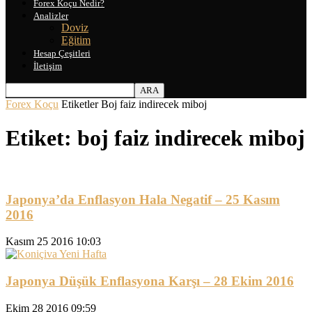
Forex Koçu Nedir?
Analizler
Doviz
Eğitim
Hesap Çeşitleri
İletişim
Forex Koçu
Etiketler
Boj faiz indirecek miboj
Etiket: boj faiz indirecek miboj
Japonya’da Enflasyon Hala Negatif – 25 Kasım
2016
Kasım 25 2016 10:03
Japonya Düşük Enflasyona Karşı – 28 Ekim 2016
Ekim 28 2016 09:59