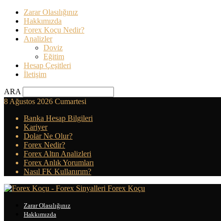
Zarar Olasılığınız
Hakkımızda
Forex Koçu Nedir?
Analizler
Doviz
Eğitim
Hesap Çeşitleri
İletişim
ARA
8 Ağustos 2026 Cumartesi
Banka Hesap Bilgileri
Kariyer
Dolar Ne Olur?
Forex Nedir?
Forex Altın Analizleri
Forex Anlık Yorumları
Nasıl FK Kullanırım?
Forex Koçu
Zarar Olasılığınız
Hakkımızda