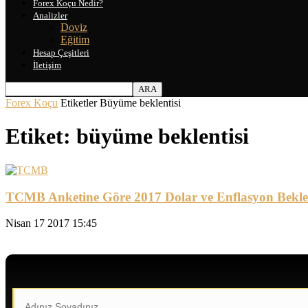
Forex Koçu Nedir?
Analizler
Doviz
Eğitim
Hesap Çeşitleri
İletişim
Forex Koçu
Etiketler
Büyüme beklentisi
Etiket: büyüme beklentisi
TCMB Anketine Göre 2017 Dolar ve Enflasyon Beklenti
Nisan 17 2017 15:45