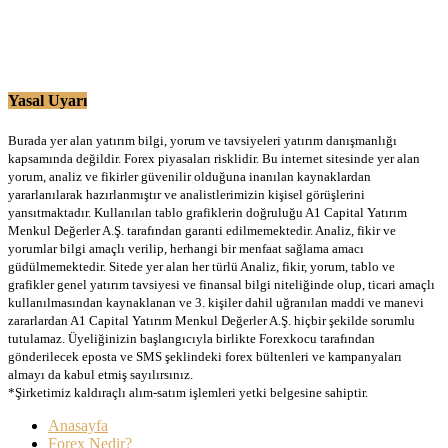
Yasal Uyarı
Burada yer alan yatırım bilgi, yorum ve tavsiyeleri yatırım danışmanlığı
kapsamında değildir. Forex piyasaları risklidir. Bu internet sitesinde yer alan
yorum, analiz ve fikirler güvenilir olduğuna inanılan kaynaklardan
yararlanılarak hazırlanmıştır ve analistlerimizin kişisel görüşlerini
yansıtmaktadır. Kullanılan tablo grafiklerin doğruluğu A1 Capital Yatırım
Menkul Değerler A.Ş. tarafından garanti edilmemektedir. Analiz, fikir ve
yorumlar bilgi amaçlı verilip, herhangi bir menfaat sağlama amacı
güdülmemektedir. Sitede yer alan her türlü Analiz, fikir, yorum, tablo ve
grafikler genel yatırım tavsiyesi ve finansal bilgi niteliğinde olup, ticari amaçlı
kullanılmasından kaynaklanan ve 3. kişiler dahil uğranılan maddi ve manevi
zararlardan A1 Capital Yatırım Menkul Değerler A.Ş. hiçbir şekilde sorumlu
tutulamaz. Üyeliğinizin başlangıcıyla birlikte Forexkocu tarafından
gönderilecek eposta ve SMS şeklindeki forex bültenleri ve kampanyaları
almayı da kabul etmiş sayılırsınız.
*Şirketimiz kaldıraçlı alım-satım işlemleri yetki belgesine sahiptir.
Anasayfa
Forex Nedir?