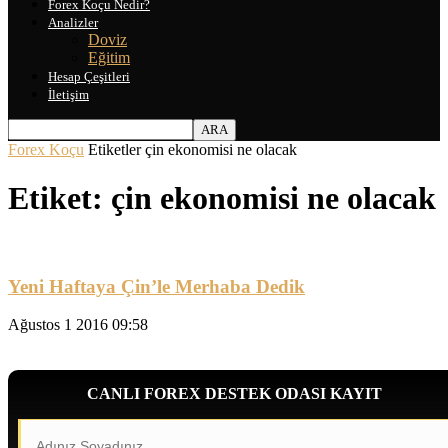
Forex Koçu Nedir?
Analizler
Doviz
Eğitim
Hesap Çeşitleri
İletişim
Forex Koçu
Etiketler
çin ekonomisi ne olacak
Etiket: çin ekonomisi ne olacak
Yeni Haftaya Çin’le Merhaba Dedik
Ağustos 1 2016 09:58
CANLI FOREX DESTEK ODASI KAYIT