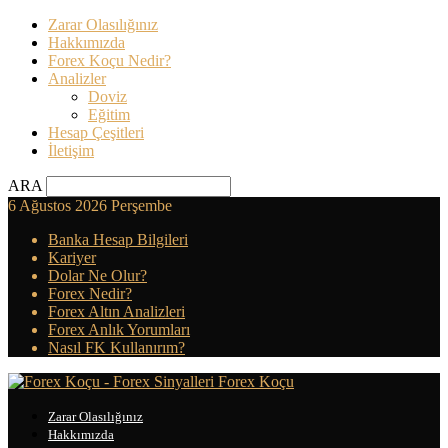
Zarar Olasılığınız
Hakkımızda
Forex Koçu Nedir?
Analizler
Doviz
Eğitim
Hesap Çeşitleri
İletişim
ARA
6 Ağustos 2026 Perşembe
Banka Hesap Bilgileri
Kariyer
Dolar Ne Olur?
Forex Nedir?
Forex Altın Analizleri
Forex Anlık Yorumları
Nasıl FK Kullanırım?
Forex Koçu
Zarar Olasılığınız
Hakkımızda