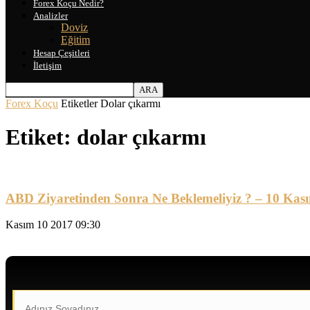
Forex Koçu Nedir?
Analizler
Doviz
Eğitim
Hesap Çeşitleri
İletişim
Forex Koçu
Etiketler
Dolar çıkarmı
Etiket: dolar çıkarmı
ABD Ziyaretinden Sonra Ne Beklemeliyiz ? – 10 Kas
Kasım 10 2017 09:30