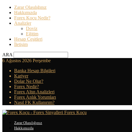
Zarar Olasılığınız
Hakkımızda
Forex Koçu Nedir?
Analizler
Doviz
Eğitim
Hesap Çeşitleri
İletişim
ARA
6 Ağustos 2026 Perşembe
Banka Hesap Bilgileri
Kariyer
Dolar Ne Olur?
Forex Nedir?
Forex Altın Analizleri
Forex Anlık Yorumları
Nasıl FK Kullanırım?
Forex Koçu
Zarar Olasılığınız
Hakkımızda