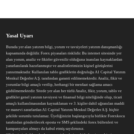
Yasal Uyarı
Burada yer alan yatırım bilgi, yorum ve tavsiyeleri yatırım danışmanlığı
kapsamında değildir. Forex piyasaları risklidir. Bu internet sitesinde yer
alan yorum, analiz ve fikirler güvenilir olduğuna inanılan kaynaklardan
yararlanılarak hazırlanmıştır ve analistlerimizin kişisel görüşlerini
yansıtmaktadır. Kullanılan tablo grafiklerin doğruluğu A1 Capital Yatırım
Menkul Değerler A.Ş. tarafından garanti edilmemektedir. Analiz, fikir ve
yorumlar bilgi amaçlı verilip, herhangi bir menfaat sağlama amacı
güdülmemektedir. Sitede yer alan her türlü Analiz, fikir, yorum, tablo ve
grafikler genel yatırım tavsiyesi ve finansal bilgi niteliğinde olup, ticari
amaçlı kullanılmasından kaynaklanan ve 3. kişiler dahil uğranılan maddi
ve manevi zararlardan A1 Capital Yatırım Menkul Değerler A.Ş. hiçbir
şekilde sorumlu tutulamaz. Üyeliğinizin başlangıcıyla birlikte Forexkocu
tarafından gönderilecek eposta ve SMS şeklindeki forex bültenleri ve
kampanyaları almayı da kabul etmiş sayılırsınız.