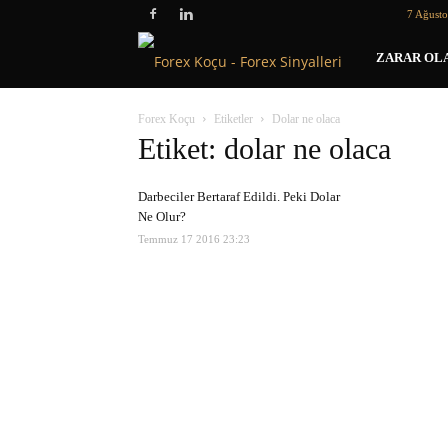
7 Ağust
Forex
ZARAR OLA
Koçu
Forex Koçu
Etiketler
Dolar ne olaca
Etiket: dolar ne olaca
Darbeciler Bertaraf Edildi. Peki Dolar
Ne Olur?
Temmuz 17 2016 23:23