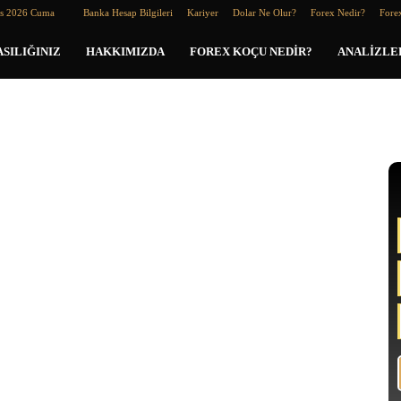
os 2026 Cuma
Banka Hesap Bilgileri
Kariyer
Dolar Ne Olur?
Forex Nedir?
Forex
SILIĞINIZ
HAKKIMIZDA
FOREX KOÇU NEDIR?
ANALIZLE