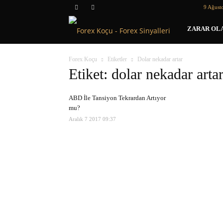
9 Ağust
Forex
ZARAR OLA
Koçu
Forex Koçu
Etiketler
Dolar nekadar artar
Etiket: dolar nekadar arta
ABD İle Tansiyon Tekrardan Artıyor
mu?
Aralık 7 2017 09:37