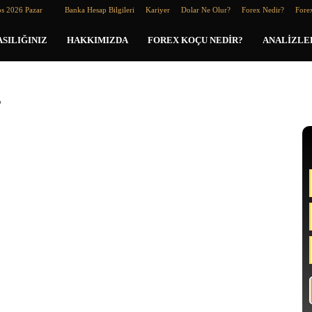
os 2026 Pazar
Banka Hesap Bilgileri
Kariyer
Dolar Ne Olur?
Forex Nedir?
Forex
SILIĞINIZ
HAKKIMIZDA
FOREX KOÇU NEDIR?
ANALIZLE
r