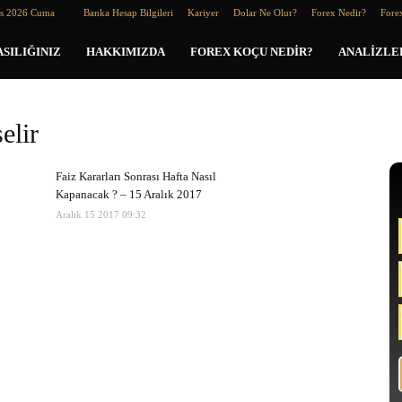
os 2026 Cuma
Banka Hesap Bilgileri
Kariyer
Dolar Ne Olur?
Forex Nedir?
Forex
SILIĞINIZ
HAKKIMIZDA
FOREX KOÇU NEDIR?
ANALIZLE
elir
Faiz Kararları Sonrası Hafta Nasıl
Kapanacak ? – 15 Aralık 2017
Aralık 15 2017 09:32