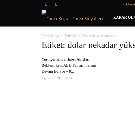
7 Ağust
Forex
ZARAR OLA
Koçu
Forex Koçu
Etiketler
Dolar nekadar yükselir
Etiket: dolar nekadar yüks
Yurt İçerisinde Haber Akışları
Beklenirken, ABD Yaptırımlarına
Devam Ediyor – 9...
Ağustos 9 2018 08:54