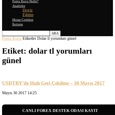
Forex Koçu Nedir?
Analizler
Doviz
Eğitim
Hesap Çeşitleri
İletişim
Forex Koçu
Etiketler
Dolar tl yorumları günel
Etiket: dolar tl yorumları
günel
USDTRY’de Hızlı Geri Çekilme – 30 Mayıs 2017
Mayıs 30 2017 14:25
CANLI FOREX DESTEK ODASI KAYIT