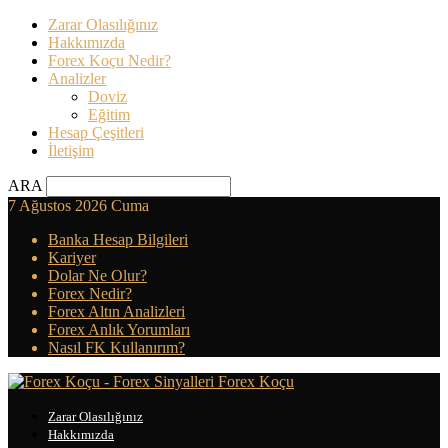
Zarar Olasılığınız
Hakkımızda
Forex Koçu Nedir?
Analizler
Doviz
Eğitim
Hesap Çeşitleri
İletişim
ARA
7 Ağustos 2026 Cuma
Banka Hesap Bilgileri
Kariyer
Dolar Ne Olur?
Forex Nedir?
Forex Altın Analizleri
Forex Anlık Yorumları
Nasıl FK Kullanırım?
Forex Koçu
Zarar Olasılığınız
Hakkımızda