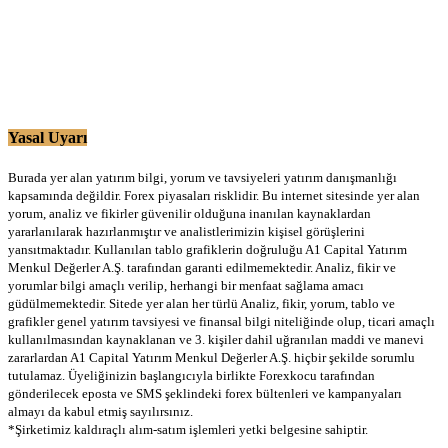
Yasal Uyarı
Burada yer alan yatırım bilgi, yorum ve tavsiyeleri yatırım danışmanlığı
kapsamında değildir. Forex piyasaları risklidir. Bu internet sitesinde yer alan
yorum, analiz ve fikirler güvenilir olduğuna inanılan kaynaklardan
yararlanılarak hazırlanmıştır ve analistlerimizin kişisel görüşlerini
yansıtmaktadır. Kullanılan tablo grafiklerin doğruluğu A1 Capital Yatırım
Menkul Değerler A.Ş. tarafından garanti edilmemektedir. Analiz, fikir ve
yorumlar bilgi amaçlı verilip, herhangi bir menfaat sağlama amacı
güdülmemektedir. Sitede yer alan her türlü Analiz, fikir, yorum, tablo ve
grafikler genel yatırım tavsiyesi ve finansal bilgi niteliğinde olup, ticari amaçlı
kullanılmasından kaynaklanan ve 3. kişiler dahil uğranılan maddi ve manevi
zararlardan A1 Capital Yatırım Menkul Değerler A.Ş. hiçbir şekilde sorumlu
tutulamaz. Üyeliğinizin başlangıcıyla birlikte Forexkocu tarafından
gönderilecek eposta ve SMS şeklindeki forex bültenleri ve kampanyaları
almayı da kabul etmiş sayılırsınız.
*Şirketimiz kaldıraçlı alım-satım işlemleri yetki belgesine sahiptir.