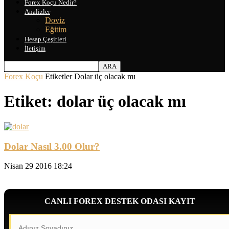
Forex Koçu Nedir?
Analizler
Doviz
Eğitim
Hesap Çeşitleri
İletişim
Forex Koçu
Etiketler
Dolar üç olacak mı
Etiket: dolar üç olacak mı
Dolar Nasıl 3.00 Olur?
Nisan 29 2016 18:24
CANLI FOREX DESTEK ODASI KAYIT