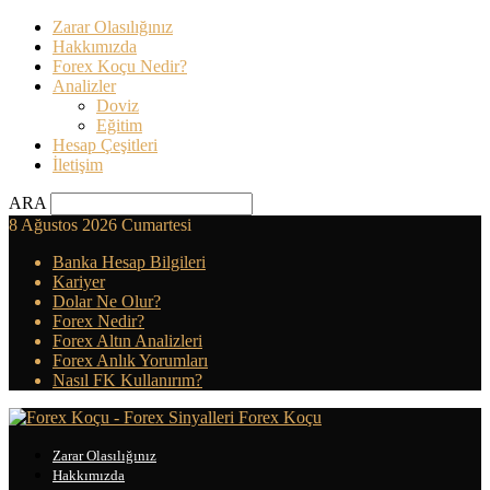
Zarar Olasılığınız
Hakkımızda
Forex Koçu Nedir?
Analizler
Doviz
Eğitim
Hesap Çeşitleri
İletişim
ARA
8 Ağustos 2026 Cumartesi
Banka Hesap Bilgileri
Kariyer
Dolar Ne Olur?
Forex Nedir?
Forex Altın Analizleri
Forex Anlık Yorumları
Nasıl FK Kullanırım?
Forex Koçu
Zarar Olasılığınız
Hakkımızda