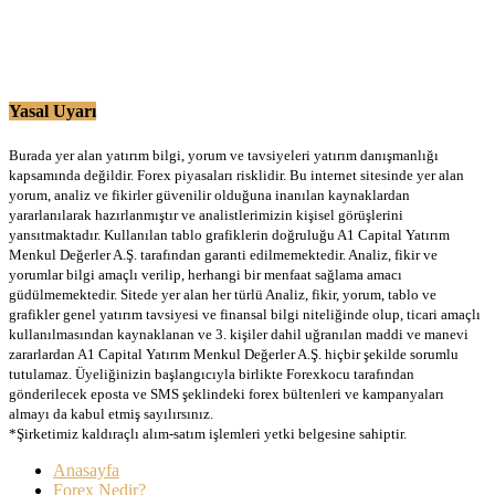
Yasal Uyarı
Burada yer alan yatırım bilgi, yorum ve tavsiyeleri yatırım danışmanlığı
kapsamında değildir. Forex piyasaları risklidir. Bu internet sitesinde yer alan
yorum, analiz ve fikirler güvenilir olduğuna inanılan kaynaklardan
yararlanılarak hazırlanmıştır ve analistlerimizin kişisel görüşlerini
yansıtmaktadır. Kullanılan tablo grafiklerin doğruluğu A1 Capital Yatırım
Menkul Değerler A.Ş. tarafından garanti edilmemektedir. Analiz, fikir ve
yorumlar bilgi amaçlı verilip, herhangi bir menfaat sağlama amacı
güdülmemektedir. Sitede yer alan her türlü Analiz, fikir, yorum, tablo ve
grafikler genel yatırım tavsiyesi ve finansal bilgi niteliğinde olup, ticari amaçlı
kullanılmasından kaynaklanan ve 3. kişiler dahil uğranılan maddi ve manevi
zararlardan A1 Capital Yatırım Menkul Değerler A.Ş. hiçbir şekilde sorumlu
tutulamaz. Üyeliğinizin başlangıcıyla birlikte Forexkocu tarafından
gönderilecek eposta ve SMS şeklindeki forex bültenleri ve kampanyaları
almayı da kabul etmiş sayılırsınız.
*Şirketimiz kaldıraçlı alım-satım işlemleri yetki belgesine sahiptir.
Anasayfa
Forex Nedir?