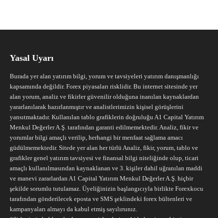
Yasal Uyarı
Burada yer alan yatırım bilgi, yorum ve tavsiyeleri yatırım danışmanlığı
kapsamında değildir. Forex piyasaları risklidir. Bu internet sitesinde yer
alan yorum, analiz ve fikirler güvenilir olduğuna inanılan kaynaklardan
yararlanılarak hazırlanmıştır ve analistlerimizin kişisel görüşlerini
yansıtmaktadır. Kullanılan tablo grafiklerin doğruluğu A1 Capital Yatırım
Menkul Değerler A.Ş. tarafından garanti edilmemektedir. Analiz, fikir ve
yorumlar bilgi amaçlı verilip, herhangi bir menfaat sağlama amacı
güdülmemektedir. Sitede yer alan her türlü Analiz, fikir, yorum, tablo ve
grafikler genel yatırım tavsiyesi ve finansal bilgi niteliğinde olup, ticari
amaçlı kullanılmasından kaynaklanan ve 3. kişiler dahil uğranılan maddi
ve manevi zararlardan A1 Capital Yatırım Menkul Değerler A.Ş. hiçbir
şekilde sorumlu tutulamaz. Üyeliğinizin başlangıcıyla birlikte Forexkocu
tarafından gönderilecek eposta ve SMS şeklindeki forex bültenleri ve
kampanyaları almayı da kabul etmiş sayılırsınız.