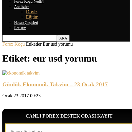
Forex Koçu Nedir?
Analizler
Doviz
Eğitim
Hesap Çeşitleri
İletişim
Forex Koçu
Etiketler
Eur usd yorumu
Etiket: eur usd yorumu
Günlük Ekonomik Takvim – 23 Ocak 2017
Ocak 23 2017 09:23
CANLI FOREX DESTEK ODASI KAYIT