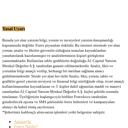
Yasal Uyarı
Burada yer alan yatırım bilgi, yorum ve tavsiyeleri yatırım danışmanlığı
kapsamında değildir. Forex piyasaları risklidir. Bu internet sitesinde yer alan
yorum, analiz ve fikirler güvenilir olduğuna inanılan kaynaklardan
yararlanılarak hazırlanmıştır ve analistlerimizin kişisel görüşlerini
yansıtmaktadır. Kullanılan tablo grafiklerin doğruluğu A1 Capital Yatırım
Menkul Değerler A.Ş. tarafından garanti edilmemektedir. Analiz, fikir ve
yorumlar bilgi amaçlı verilip, herhangi bir menfaat sağlama amacı
güdülmemektedir. Sitede yer alan her türlü Analiz, fikir, yorum, tablo ve
grafikler genel yatırım tavsiyesi ve finansal bilgi niteliğinde olup, ticari amaçlı
kullanılmasından kaynaklanan ve 3. kişiler dahil uğranılan maddi ve manevi
zararlardan A1 Capital Yatırım Menkul Değerler A.Ş. hiçbir şekilde sorumlu
tutulamaz. Üyeliğinizin başlangıcıyla birlikte Forexkocu tarafından
gönderilecek eposta ve SMS şeklindeki forex bültenleri ve kampanyaları
almayı da kabul etmiş sayılırsınız.
*Şirketimiz kaldıraçlı alım-satım işlemleri yetki belgesine sahiptir.
Anasayfa
Forex Nedir?