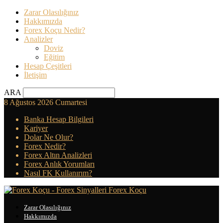
Zarar Olasılığınız
Hakkımızda
Forex Koçu Nedir?
Analizler
Doviz
Eğitim
Hesap Çeşitleri
İletişim
ARA
8 Ağustos 2026 Cumartesi
Banka Hesap Bilgileri
Kariyer
Dolar Ne Olur?
Forex Nedir?
Forex Altın Analizleri
Forex Anlık Yorumları
Nasıl FK Kullanırım?
Forex Koçu
Zarar Olasılığınız
Hakkımızda