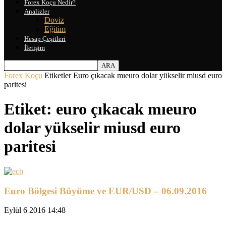
Forex Koçu Nedir?
Analizler
Doviz
Eğitim
Hesap Çeşitleri
İletişim
Forex Koçu
Etiketler
Euro çıkacak mıeuro dolar yükselir miusd euro
paritesi
Etiket: euro çıkacak mıeuro
dolar yükselir miusd euro
paritesi
Euro Bölgesi Büyüme ve EUR/USD – 06.09.2016
Eylül 6 2016 14:48