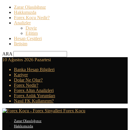
Zarar Olasılığınız
Hakkımızda
Forex Koçu Nedir?
Analizler
Doviz
Eğitim
Hesap Çeşitleri
İletişim
ARA
10 Ağustos 2026 Pazartesi
Banka Hesap Bilgileri
Kariyer
Dolar Ne Olur?
Forex Nedir?
Forex Altın Analizleri
Forex Anlık Yorumları
Nasıl FK Kullanırım?
Forex Koçu
Zarar Olasılığınız
Hakkımızda