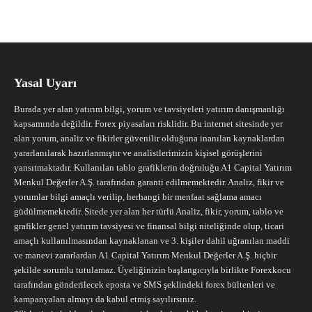
Yasal Uyarı
Burada yer alan yatırım bilgi, yorum ve tavsiyeleri yatırım danışmanlığı
kapsamında değildir. Forex piyasaları risklidir. Bu internet sitesinde yer
alan yorum, analiz ve fikirler güvenilir olduğuna inanılan kaynaklardan
yararlanılarak hazırlanmıştır ve analistlerimizin kişisel görüşlerini
yansıtmaktadır. Kullanılan tablo grafiklerin doğruluğu A1 Capital Yatırım
Menkul Değerler A.Ş. tarafından garanti edilmemektedir. Analiz, fikir ve
yorumlar bilgi amaçlı verilip, herhangi bir menfaat sağlama amacı
güdülmemektedir. Sitede yer alan her türlü Analiz, fikir, yorum, tablo ve
grafikler genel yatırım tavsiyesi ve finansal bilgi niteliğinde olup, ticari
amaçlı kullanılmasından kaynaklanan ve 3. kişiler dahil uğranılan maddi
ve manevi zararlardan A1 Capital Yatırım Menkul Değerler A.Ş. hiçbir
şekilde sorumlu tutulamaz. Üyeliğinizin başlangıcıyla birlikte Forexkocu
tarafından gönderilecek eposta ve SMS şeklindeki forex bültenleri ve
kampanyaları almayı da kabul etmiş sayılırsınız.