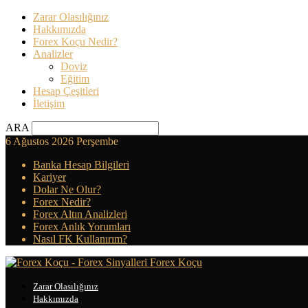
Zarar Olasılığınız
Hakkımızda
Forex Koçu Nedir?
Analizler
Doviz
Eğitim
Hesap Çeşitleri
İletişim
ARA
6 Ağustos 2026 Perşembe
Banka Hesap Bilgileri
Kariyer
Dolar Ne Olur?
Forex Nedir?
Forex Altın Analizleri
Forex Anlık Yorumları
Nasıl FK Kullanırım?
Forex Koçu
Zarar Olasılığınız
Hakkımızda