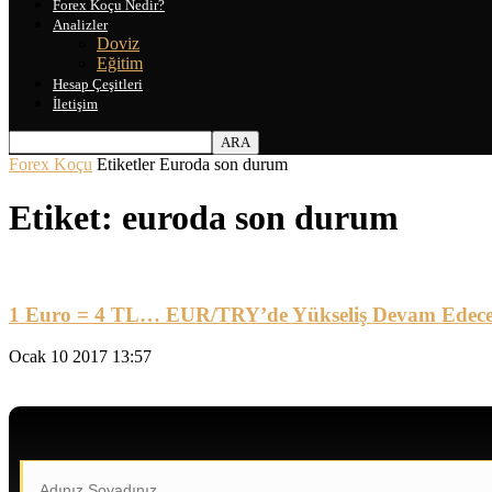
Forex Koçu Nedir?
Analizler
Doviz
Eğitim
Hesap Çeşitleri
İletişim
Forex Koçu
Etiketler
Euroda son durum
Etiket: euroda son durum
1 Euro = 4 TL… EUR/TRY’de Yükseliş Devam Edecek
Ocak 10 2017 13:57