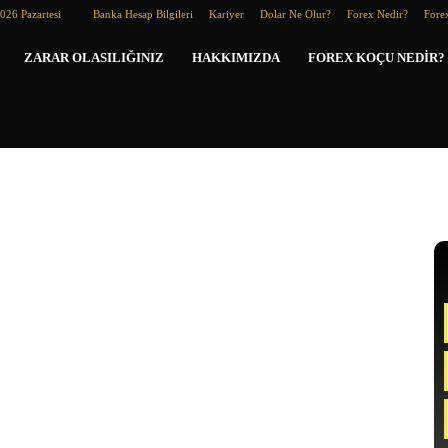
026 Pazartesi
Banka Hesap Bilgileri
Kariyer
Dolar Ne Olur?
Forex Nedir?
Forex
Forex
ZARAR OLASILIĞINIZ
HAKKIMIZDA
FOREX KOÇU NEDIR?
Koçu