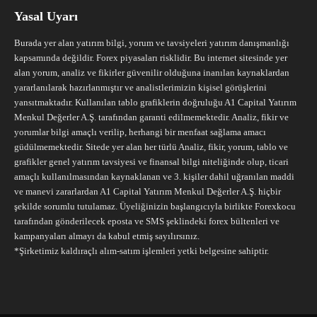
Yasal Uyarı
Burada yer alan yatırım bilgi, yorum ve tavsiyeleri yatırım danışmanlığı
kapsamında değildir. Forex piyasaları risklidir. Bu internet sitesinde yer
alan yorum, analiz ve fikirler güvenilir olduğuna inanılan kaynaklardan
yararlanılarak hazırlanmıştır ve analistlerimizin kişisel görüşlerini
yansıtmaktadır. Kullanılan tablo grafiklerin doğruluğu A1 Capital Yatırım
Menkul Değerler A.Ş. tarafından garanti edilmemektedir. Analiz, fikir ve
yorumlar bilgi amaçlı verilip, herhangi bir menfaat sağlama amacı
güdülmemektedir. Sitede yer alan her türlü Analiz, fikir, yorum, tablo ve
grafikler genel yatırım tavsiyesi ve finansal bilgi niteliğinde olup, ticari
amaçlı kullanılmasından kaynaklanan ve 3. kişiler dahil uğranılan maddi
ve manevi zararlardan A1 Capital Yatırım Menkul Değerler A.Ş. hiçbir
şekilde sorumlu tutulamaz. Üyeliğinizin başlangıcıyla birlikte Forexkocu
tarafından gönderilecek eposta ve SMS şeklindeki forex bültenleri ve
kampanyaları almayı da kabul etmiş sayılırsınız.
*Şirketimiz kaldıraçlı alım-satım işlemleri yetki belgesine sahiptir.