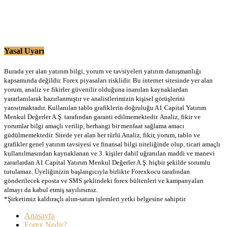
Yasal Uyarı
Burada yer alan yatırım bilgi, yorum ve tavsiyeleri yatırım danışmanlığı
kapsamında değildir. Forex piyasaları risklidir. Bu internet sitesinde yer alan
yorum, analiz ve fikirler güvenilir olduğuna inanılan kaynaklardan
yararlanılarak hazırlanmıştır ve analistlerimizin kişisel görüşlerini
yansıtmaktadır. Kullanılan tablo grafiklerin doğruluğu A1 Capital Yatırım
Menkul Değerler A.Ş. tarafından garanti edilmemektedir. Analiz, fikir ve
yorumlar bilgi amaçlı verilip, herhangi bir menfaat sağlama amacı
güdülmemektedir. Sitede yer alan her türlü Analiz, fikir, yorum, tablo ve
grafikler genel yatırım tavsiyesi ve finansal bilgi niteliğinde olup, ticari amaçlı
kullanılmasından kaynaklanan ve 3. kişiler dahil uğranılan maddi ve manevi
zararlardan A1 Capital Yatırım Menkul Değerler A.Ş. hiçbir şekilde sorumlu
tutulamaz. Üyeliğinizin başlangıcıyla birlikte Forexkocu tarafından
gönderilecek eposta ve SMS şeklindeki forex bültenleri ve kampanyaları
almayı da kabul etmiş sayılırsınız.
*Şirketimiz kaldıraçlı alım-satım işlemleri yetki belgesine sahiptir.
Anasayfa
Forex Nedir?