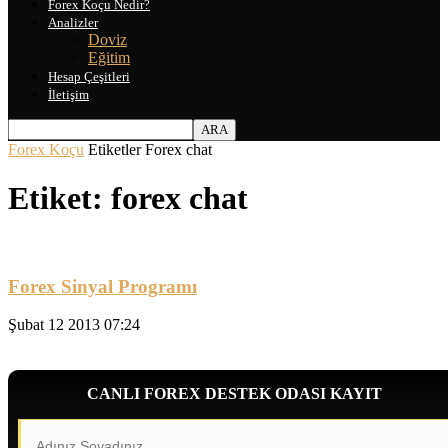
Forex Koçu Nedir?
Analizler
Doviz
Eğitim
Hesap Çeşitleri
İletişim
Forex Koçu
Etiketler
Forex chat
Etiket: forex chat
Forex Sinyal Programı
Şubat 12 2013 07:24
CANLI FOREX DESTEK ODASI KAYIT