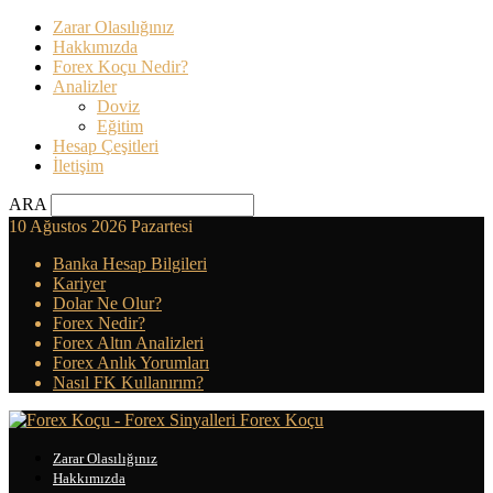
Zarar Olasılığınız
Hakkımızda
Forex Koçu Nedir?
Analizler
Doviz
Eğitim
Hesap Çeşitleri
İletişim
ARA
10 Ağustos 2026 Pazartesi
Banka Hesap Bilgileri
Kariyer
Dolar Ne Olur?
Forex Nedir?
Forex Altın Analizleri
Forex Anlık Yorumları
Nasıl FK Kullanırım?
Forex Koçu
Zarar Olasılığınız
Hakkımızda