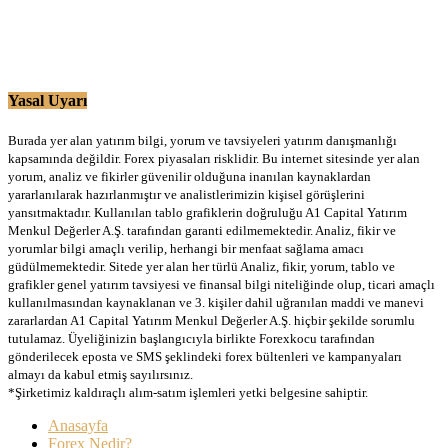
Yasal Uyarı
Burada yer alan yatırım bilgi, yorum ve tavsiyeleri yatırım danışmanlığı
kapsamında değildir. Forex piyasaları risklidir. Bu internet sitesinde yer alan
yorum, analiz ve fikirler güvenilir olduğuna inanılan kaynaklardan
yararlanılarak hazırlanmıştır ve analistlerimizin kişisel görüşlerini
yansıtmaktadır. Kullanılan tablo grafiklerin doğruluğu A1 Capital Yatırım
Menkul Değerler A.Ş. tarafından garanti edilmemektedir. Analiz, fikir ve
yorumlar bilgi amaçlı verilip, herhangi bir menfaat sağlama amacı
güdülmemektedir. Sitede yer alan her türlü Analiz, fikir, yorum, tablo ve
grafikler genel yatırım tavsiyesi ve finansal bilgi niteliğinde olup, ticari amaçlı
kullanılmasından kaynaklanan ve 3. kişiler dahil uğranılan maddi ve manevi
zararlardan A1 Capital Yatırım Menkul Değerler A.Ş. hiçbir şekilde sorumlu
tutulamaz. Üyeliğinizin başlangıcıyla birlikte Forexkocu tarafından
gönderilecek eposta ve SMS şeklindeki forex bültenleri ve kampanyaları
almayı da kabul etmiş sayılırsınız.
*Şirketimiz kaldıraçlı alım-satım işlemleri yetki belgesine sahiptir.
Anasayfa
Forex Nedir?