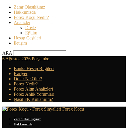
Zarar Olasılığınız
Hakkımızda
Forex Koçu Nedir?
Analizler
Doviz
Eğitim
Hesap Çeşitleri
İletişim
ARA
6 Ağustos 2026 Perşembe
Banka Hesap Bilgileri
Kariyer
Dolar Ne Olur?
Forex Nedir?
Forex Altın Analizleri
Forex Anlık Yorumları
Nasıl FK Kullanırım?
Forex Koçu
Zarar Olasılığınız
Hakkımızda