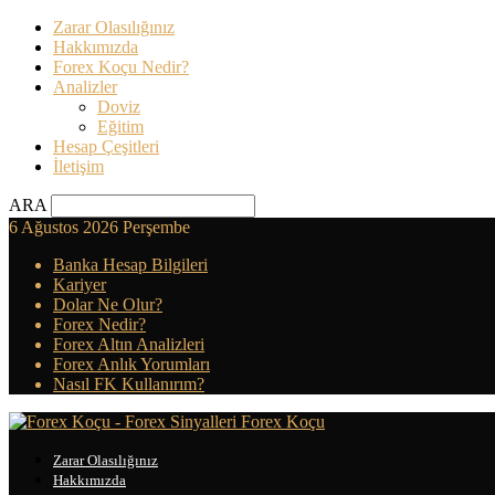
Zarar Olasılığınız
Hakkımızda
Forex Koçu Nedir?
Analizler
Doviz
Eğitim
Hesap Çeşitleri
İletişim
ARA
6 Ağustos 2026 Perşembe
Banka Hesap Bilgileri
Kariyer
Dolar Ne Olur?
Forex Nedir?
Forex Altın Analizleri
Forex Anlık Yorumları
Nasıl FK Kullanırım?
Forex Koçu
Zarar Olasılığınız
Hakkımızda