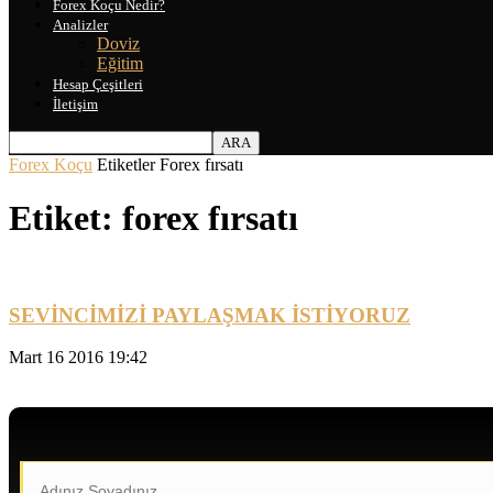
Forex Koçu Nedir?
Analizler
Doviz
Eğitim
Hesap Çeşitleri
İletişim
Forex Koçu
Etiketler
Forex fırsatı
Etiket: forex fırsatı
SEVİNCİMİZİ PAYLAŞMAK İSTİYORUZ
Mart 16 2016 19:42