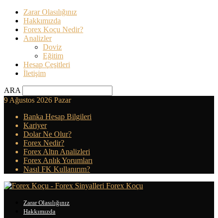
Zarar Olasılığınız
Hakkımızda
Forex Koçu Nedir?
Analizler
Doviz
Eğitim
Hesap Çeşitleri
İletişim
ARA
9 Ağustos 2026 Pazar
Banka Hesap Bilgileri
Kariyer
Dolar Ne Olur?
Forex Nedir?
Forex Altın Analizleri
Forex Anlık Yorumları
Nasıl FK Kullanırım?
Forex Koçu
Zarar Olasılığınız
Hakkımızda