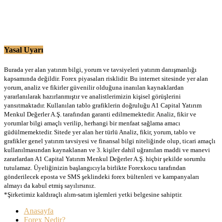
Yasal Uyarı
Burada yer alan yatırım bilgi, yorum ve tavsiyeleri yatırım danışmanlığı
kapsamında değildir. Forex piyasaları risklidir. Bu internet sitesinde yer alan
yorum, analiz ve fikirler güvenilir olduğuna inanılan kaynaklardan
yararlanılarak hazırlanmıştır ve analistlerimizin kişisel görüşlerini
yansıtmaktadır. Kullanılan tablo grafiklerin doğruluğu A1 Capital Yatırım
Menkul Değerler A.Ş. tarafından garanti edilmemektedir. Analiz, fikir ve
yorumlar bilgi amaçlı verilip, herhangi bir menfaat sağlama amacı
güdülmemektedir. Sitede yer alan her türlü Analiz, fikir, yorum, tablo ve
grafikler genel yatırım tavsiyesi ve finansal bilgi niteliğinde olup, ticari amaçlı
kullanılmasından kaynaklanan ve 3. kişiler dahil uğranılan maddi ve manevi
zararlardan A1 Capital Yatırım Menkul Değerler A.Ş. hiçbir şekilde sorumlu
tutulamaz. Üyeliğinizin başlangıcıyla birlikte Forexkocu tarafından
gönderilecek eposta ve SMS şeklindeki forex bültenleri ve kampanyaları
almayı da kabul etmiş sayılırsınız.
*Şirketimiz kaldıraçlı alım-satım işlemleri yetki belgesine sahiptir.
Anasayfa
Forex Nedir?