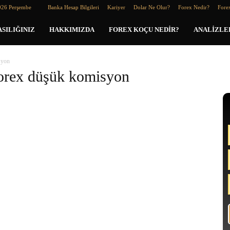
026 Perşembe
Banka Hesap Bilgileri
Kariyer
Dolar Ne Olur?
Forex Nedir?
Forex
SILIĞINIZ
HAKKIMIZDA
FOREX KOÇU NEDIR?
ANALIZLE
syon
rforex düşük komisyon