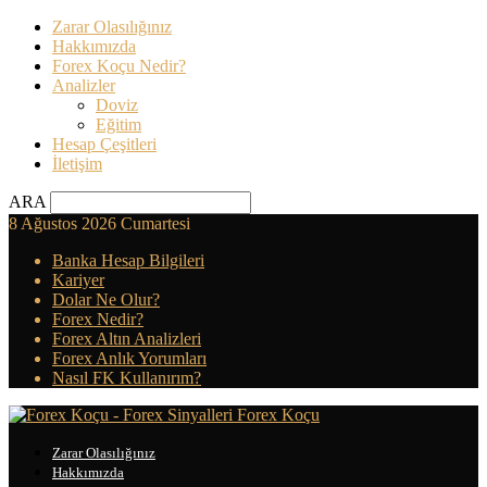
Zarar Olasılığınız
Hakkımızda
Forex Koçu Nedir?
Analizler
Doviz
Eğitim
Hesap Çeşitleri
İletişim
ARA
8 Ağustos 2026 Cumartesi
Banka Hesap Bilgileri
Kariyer
Dolar Ne Olur?
Forex Nedir?
Forex Altın Analizleri
Forex Anlık Yorumları
Nasıl FK Kullanırım?
Forex Koçu
Zarar Olasılığınız
Hakkımızda