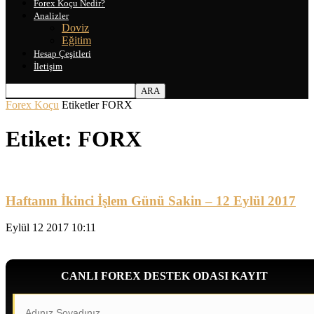
Forex Koçu Nedir?
Analizler
Doviz
Eğitim
Hesap Çeşitleri
İletişim
Forex Koçu
Etiketler
FORX
Etiket: FORX
Haftanın İkinci İşlem Günü Sakin – 12 Eylül 2017
Eylül 12 2017 10:11
CANLI FOREX DESTEK ODASI KAYIT