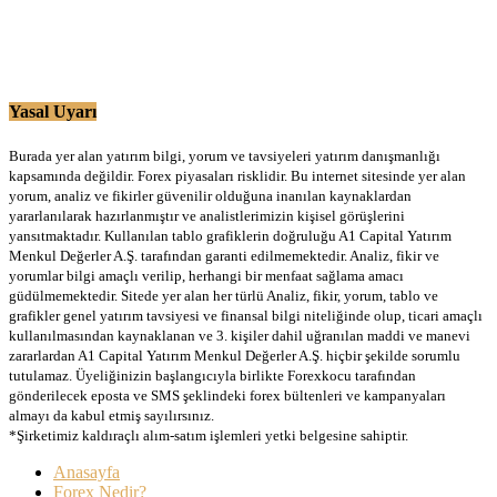
Yasal Uyarı
Burada yer alan yatırım bilgi, yorum ve tavsiyeleri yatırım danışmanlığı
kapsamında değildir. Forex piyasaları risklidir. Bu internet sitesinde yer alan
yorum, analiz ve fikirler güvenilir olduğuna inanılan kaynaklardan
yararlanılarak hazırlanmıştır ve analistlerimizin kişisel görüşlerini
yansıtmaktadır. Kullanılan tablo grafiklerin doğruluğu A1 Capital Yatırım
Menkul Değerler A.Ş. tarafından garanti edilmemektedir. Analiz, fikir ve
yorumlar bilgi amaçlı verilip, herhangi bir menfaat sağlama amacı
güdülmemektedir. Sitede yer alan her türlü Analiz, fikir, yorum, tablo ve
grafikler genel yatırım tavsiyesi ve finansal bilgi niteliğinde olup, ticari amaçlı
kullanılmasından kaynaklanan ve 3. kişiler dahil uğranılan maddi ve manevi
zararlardan A1 Capital Yatırım Menkul Değerler A.Ş. hiçbir şekilde sorumlu
tutulamaz. Üyeliğinizin başlangıcıyla birlikte Forexkocu tarafından
gönderilecek eposta ve SMS şeklindeki forex bültenleri ve kampanyaları
almayı da kabul etmiş sayılırsınız.
*Şirketimiz kaldıraçlı alım-satım işlemleri yetki belgesine sahiptir.
Anasayfa
Forex Nedir?