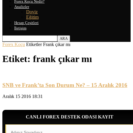
Forex Koçu Nedir?
Analizler
Doviz
Eğitim
Hesap Çeşitleri
İletişim
Forex Koçu
Etiketler
Frank çıkar mı
Etiket: frank çıkar mı
SNB ve Frank’ta Son Durum Ne? – 15 Aralık 2016
Aralık 15 2016 18:31
CANLI FOREX DESTEK ODASI KAYIT