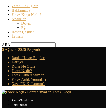
Zarar Olasılığınız
Hakkımızda
Forex Koçu Nedir?
Analizler
Doviz
Eğitim
Hesap Çeşitleri
İletişim
ARA
6 Ağustos 2026 Perşembe
Banka Hesap Bilgileri
Kariyer
Dolar Ne Olur?
Forex Nedir?
Forex Altın Analizleri
Forex Anlık Yorumları
Nasıl FK Kullanırım?
Forex Koçu
Zarar Olasılığınız
Hakkımızda