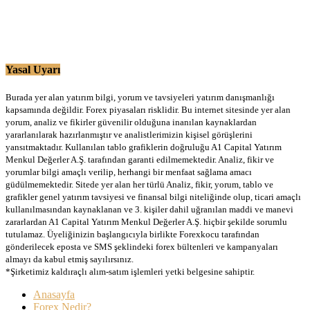
Yasal Uyarı
Burada yer alan yatırım bilgi, yorum ve tavsiyeleri yatırım danışmanlığı
kapsamında değildir. Forex piyasaları risklidir. Bu internet sitesinde yer alan
yorum, analiz ve fikirler güvenilir olduğuna inanılan kaynaklardan
yararlanılarak hazırlanmıştır ve analistlerimizin kişisel görüşlerini
yansıtmaktadır. Kullanılan tablo grafiklerin doğruluğu A1 Capital Yatırım
Menkul Değerler A.Ş. tarafından garanti edilmemektedir. Analiz, fikir ve
yorumlar bilgi amaçlı verilip, herhangi bir menfaat sağlama amacı
güdülmemektedir. Sitede yer alan her türlü Analiz, fikir, yorum, tablo ve
grafikler genel yatırım tavsiyesi ve finansal bilgi niteliğinde olup, ticari amaçlı
kullanılmasından kaynaklanan ve 3. kişiler dahil uğranılan maddi ve manevi
zararlardan A1 Capital Yatırım Menkul Değerler A.Ş. hiçbir şekilde sorumlu
tutulamaz. Üyeliğinizin başlangıcıyla birlikte Forexkocu tarafından
gönderilecek eposta ve SMS şeklindeki forex bültenleri ve kampanyaları
almayı da kabul etmiş sayılırsınız.
*Şirketimiz kaldıraçlı alım-satım işlemleri yetki belgesine sahiptir.
Anasayfa
Forex Nedir?