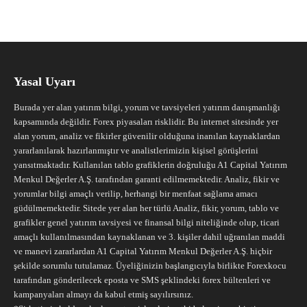
Yasal Uyarı
Burada yer alan yatırım bilgi, yorum ve tavsiyeleri yatırım danışmanlığı
kapsamında değildir. Forex piyasaları risklidir. Bu internet sitesinde yer
alan yorum, analiz ve fikirler güvenilir olduğuna inanılan kaynaklardan
yararlanılarak hazırlanmıştır ve analistlerimizin kişisel görüşlerini
yansıtmaktadır. Kullanılan tablo grafiklerin doğruluğu A1 Capital Yatırım
Menkul Değerler A.Ş. tarafından garanti edilmemektedir. Analiz, fikir ve
yorumlar bilgi amaçlı verilip, herhangi bir menfaat sağlama amacı
güdülmemektedir. Sitede yer alan her türlü Analiz, fikir, yorum, tablo ve
grafikler genel yatırım tavsiyesi ve finansal bilgi niteliğinde olup, ticari
amaçlı kullanılmasından kaynaklanan ve 3. kişiler dahil uğranılan maddi
ve manevi zararlardan A1 Capital Yatırım Menkul Değerler A.Ş. hiçbir
şekilde sorumlu tutulamaz. Üyeliğinizin başlangıcıyla birlikte Forexkocu
tarafından gönderilecek eposta ve SMS şeklindeki forex bültenleri ve
kampanyaları almayı da kabul etmiş sayılırsınız.