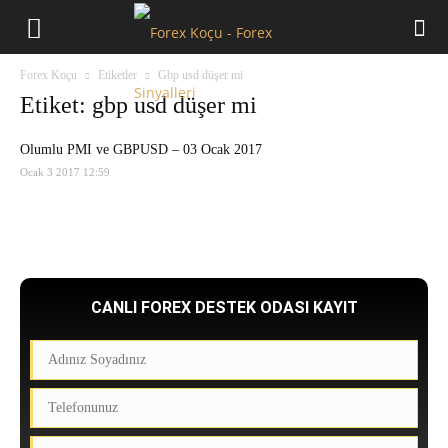
Forex
Forex Koçu
Etiketler
Gbp usd düşer mi
Koçu
Etiket: gbp usd düşer mi
Olumlu PMI ve GBPUSD – 03 Ocak 2017
Ocak 3 2017 12:59
CANLI FOREX DESTEK ODASI KAYIT