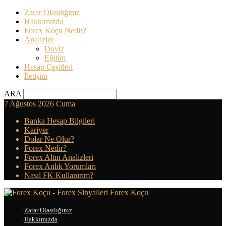
Zarar Olasılığınız
Hakkımızda
Forex Koçu Nedir?
Analizler
Doviz
Eğitim
Hesap Çeşitleri
İletişim
ARA
7 Ağustos 2026 Cuma
Banka Hesap Bilgileri
Kariyer
Dolar Ne Olur?
Forex Nedir?
Forex Altın Analizleri
Forex Anlık Yorumları
Nasıl FK Kullanırım?
Forex Koçu
Zarar Olasılığınız
Hakkımızda