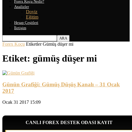
Forex Koçu Nedir?
Analizler
Doviz
Eğitim
Hesap Çeşitleri
İletişim
Forex Koçu
Etiketler
Gümüş düşer mi
Etiket: gümüş düşer mi
Günün Grafiği: Gümüş Düşüş Kanalı – 31 Ocak
2017
Ocak 31 2017 15:09
CANLI FOREX DESTEK ODASI KAYIT