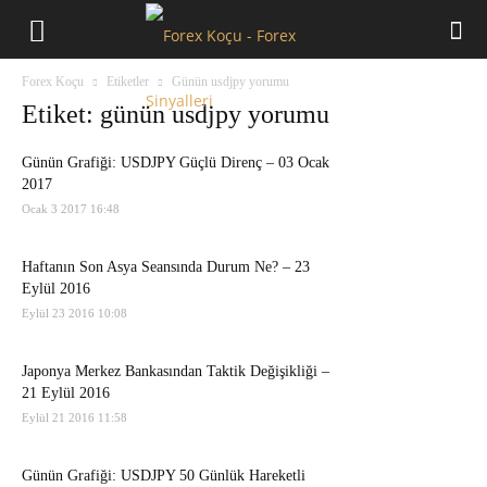
Forex
Forex Koçu
Etiketler
Günün usdjpy yorumu
Koçu
Etiket: günün usdjpy yorumu
Günün Grafiği: USDJPY Güçlü Direnç – 03 Ocak
2017
Ocak 3 2017 16:48
Haftanın Son Asya Seansında Durum Ne? – 23
Eylül 2016
Eylül 23 2016 10:08
Japonya Merkez Bankasından Taktik Değişikliği –
21 Eylül 2016
Eylül 21 2016 11:58
Günün Grafiği: USDJPY 50 Günlük Hareketli