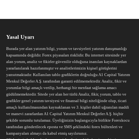
Yasal Uyarı
Burada yer alan yatırım bilgi, yorum ve tavsiyeleri yatırım danışmanlığı
kapsamında değildir. Forex piyasaları risklidir. Bu internet sitesinde yer
alan yorum, analiz ve fikirler güvenilir olduğuna inanılan kaynaklardan
yararlanılarak hazırlanmıştır ve analistlerimizin kişisel görüşlerini
yansıtmaktadır. Kullanılan tablo grafiklerin doğruluğu A1 Capital Yatırım
Menkul Değerler A.Ş. tarafından garanti edilmemektedir. Analiz, fikir ve
yorumlar bilgi amaçlı verilip, herhangi bir menfaat sağlama amacı
güdülmemektedir. Sitede yer alan her türlü Analiz, fikir, yorum, tablo ve
grafikler genel yatırım tavsiyesi ve finansal bilgi niteliğinde olup, ticari
amaçlı kullanılmasından kaynaklanan ve 3. kişiler dahil uğranılan maddi
ve manevi zararlardan A1 Capital Yatırım Menkul Değerler A.Ş. hiçbir
şekilde sorumlu tutulamaz. Üyeliğinizin başlangıcıyla birlikte Forexkocu
tarafından gönderilecek eposta ve SMS şeklindeki forex bültenleri ve
kampanyaları almayı da kabul etmiş sayılırsınız.