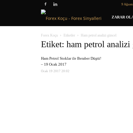
9 Ağust
Forex
ZARAR OLA
Koçu
Forex Koçu
Etiketler
Ham petrol analizi güncel
Etiket: ham petrol analizi
Ham Petrol Stoklar ile Beraber Düştü!
– 19 Ocak 2017
Ocak 19 2017 20:02