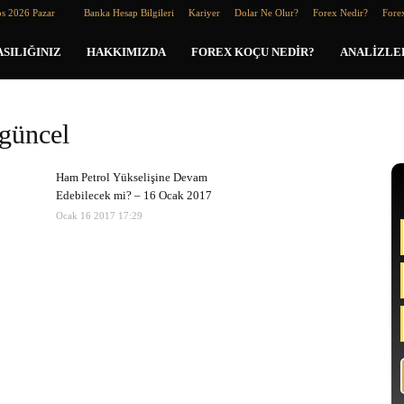
os 2026 Pazar
Banka Hesap Bilgileri
Kariyer
Dolar Ne Olur?
Forex Nedir?
Forex
SILIĞINIZ
HAKKIMIZDA
FOREX KOÇU NEDIR?
ANALIZLE
 güncel
Ham Petrol Yükselişine Devam
Edebilecek mi? – 16 Ocak 2017
Ocak 16 2017 17:29