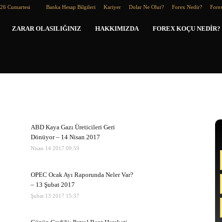
026 Cumartesi
Banka Hesap Bilgileri
Kariyer
Dolar Ne Olur?
Forex Nedir?
Forex
Forex
ZARAR OLASILIĞINIZ
HAKKIMIZDA
FOREX KOÇU NEDIR?
Koçu
ABD Kaya Gazı Üreticileri Geri
Dönüyor – 14 Nisan 2017
Nisan 14 2017 09:59
OPEC Ocak Ayı Raporunda Neler Var?
– 13 Şubat 2017
Şubat 13 2017 15:37