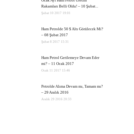
Ocak Ayı Ham Petrol Üretim
Rakamları Belli Oldu! – 10 Şubat...
Şubat 10 2017 19:01
Ham Petrolde 50 $ Altı Görülecek Mi?
– 08 Şubat 2017
Şubat 8 2017 15:31
Ham Petrol Gerilemeye Devam Eder
mi? – 11 Ocak 2017
Ocak 11 2017 15:46
Petrolde Alıma Devam mı, Tamam mı?
– 29 Aralık 2016
Aralık 29 2016 20:33