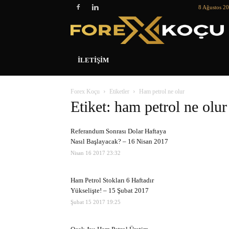
8 Ağustos 2
İLETIŞIM
Forex Koçu
Etiketler
Ham petrol ne olur
Etiket: ham petrol ne olur
Referandum Sonrası Dolar Haftaya
Nasıl Başlayacak? – 16 Nisan 2017
Nisan 16 2017 23:32
Ham Petrol Stokları 6 Haftadır
Yükselişte! – 15 Şubat 2017
Şubat 15 2017 19:25