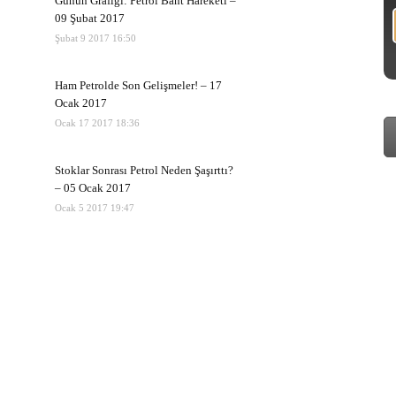
Günün Grafiği: Petrol Bant Hareketi –
09 Şubat 2017
Şubat 9 2017 16:50
Ham Petrolde Son Gelişmeler! – 17
Ocak 2017
Ocak 17 2017 18:36
Stoklar Sonrası Petrol Neden Şaşırttı?
– 05 Ocak 2017
Ocak 5 2017 19:47